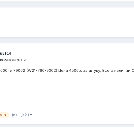
алог
 компоненты
0) и F9002 (W21-760-9002) Цена 4500р. за штуку. Все в наличии От
(и ещё 2 )
000