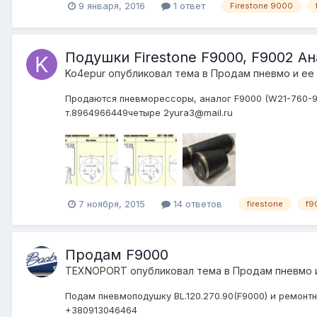
9 января, 2016
1 ответ
Firestone 9000
Подушки Firestone F9000, F9002 Ан
Ko4epur
опубликовал тема в
Продам пневмо и ее
Продаются пневморессоры, аналог F9000 (W21-760-900
т.8964966449четыре 2yura3@mail.ru
7 ноября, 2015
14 ответов
firestone
f9
Продам F9000
TEXNOPORT
опубликовал тема в
Продам пневмо 
Подам пневмоподушку BL.120.270.90(F9000) и ремонтн
+380913046464