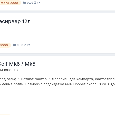
(и ещё 2 )
restone 9000
есирвер 12л
(и ещё 2 )
9000
olf Mk6 / Mk5
омпоненты
од гольф 6. Встают "болт он". Делались для комфорта, соответсвен
ймовые болты. Возможно подойдет на мк4. Пробег около 5т.км. Отда