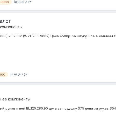
(и ещё 2 )
f9000
алог
 компоненты
0) и F9002 (W21-760-9002) Цена 4500р. за штуку. Все в наличии От
(и ещё 2 )
000
и ее компоненты
ый рукав к ней BL.120.280.90 цена за подушку $75 цена за рукав $5