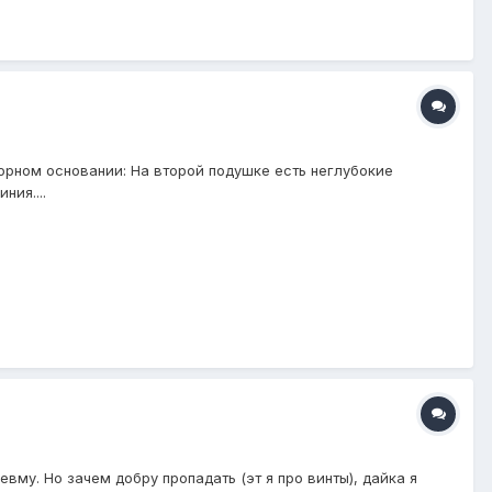
порном основании: На второй подушке есть неглубокие
ния....
евму. Но зачем добру пропадать (эт я про винты), дайка я