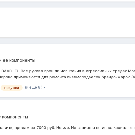
и ее компоненты
BAABL.EU Все рукава прошли испытания в агрессивных средах Моск
 Широко применяются для ремонта пневмоподвесок брендо-марок (Ау
(и ещё 8 )
подушки
е компоненты
тавить, продам за 7000 руб. Новые. Не ставил и не использовал.от