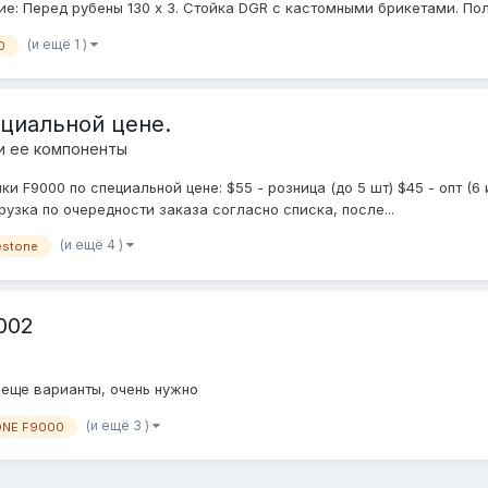
ие: Перед рубены 130 х 3. Стойка DGR с кастомными брикетами. Поло
(и ещё 1 )
0
ециальной цене.
и ее компоненты
F9000 по специальной цене: $55 - розница (до 5 шт) $45 - опт (6 
грузка по очередности заказа согласно списка, после...
(и ещё 4 )
estone
002
 еще варианты, очень нужно
(и ещё 3 )
ONE F9000