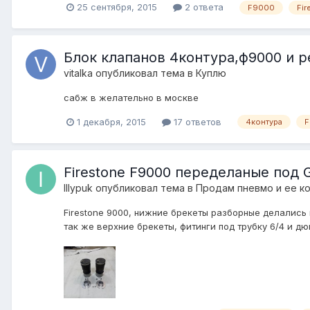
25 сентября, 2015
2 ответа
F9000
Fi
Блок клапанов 4контура,ф9000 и р
vitalka
опубликовал тема в
Куплю
сабж в желательно в москве
1 декабря, 2015
17 ответов
4контура
F
Firestone F9000 переделаные под G
IIIypuk
опубликовал тема в
Продам пневмо и ее к
Firestone 9000, нижние брекеты разборные делались п
так же верхние брекеты, фитинги под трубку 6/4 и дю