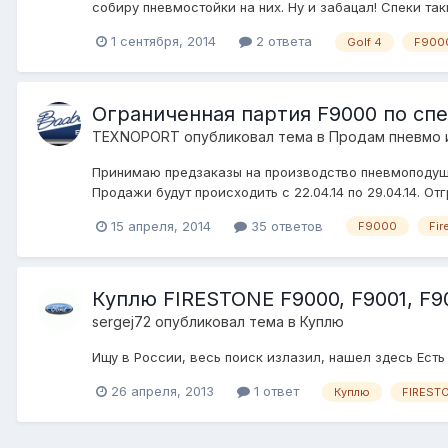
собиру пневмостойки на них. Ну и забацал! Спеки так
1 сентября, 2014
2 ответа
Golf 4
F900
Ограниченная партия F9000 по сп
TEXNOPORT
опубликовал тема в
Продам пневмо 
Принимаю предзаказы на производство пневмоподушки 
Продажи будут происходить с 22.04.14 по 29.04.14. От
15 апреля, 2014
35 ответов
F9000
Fir
Куплю FIRESTONE F9000, F9001, F9
sergej72
опубликовал тема в
Куплю
Ищу в России, весь поиск излазил, нашел здесь Есть
26 апреля, 2013
1 ответ
Куплю
FIREST