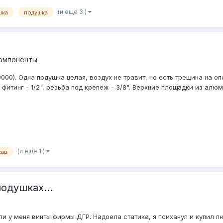
(и ещё 3 )
шка
подушка
компоненты
000). Одна подушка целая, воздух не травит, но есть трещина на о
итинг - 1/2", резьба под крепеж - 3/8". Верхние площадки из алюми
(и ещё 1 )
кав
одушках...
ли у меня винты фирмы ДГР. Надоела статика, я психанул и купил пн