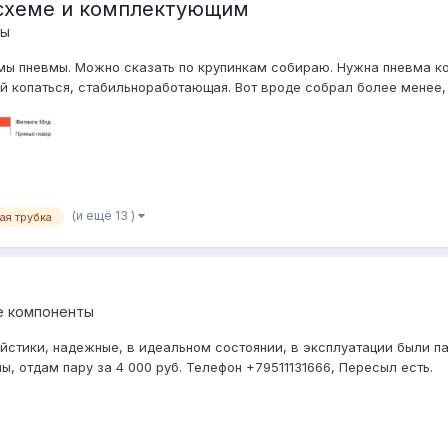
схеме и комплектующим
мы
емы пневмы. Можно сказать по крупинкам собираю. Нужна пневма к
й копаться, стабильноработающая. Вот вроде собрал более менее, 
(и ещё 13 )
ая трубка
е компоненты
тики, надежные, в идеальном состоянии, в эксплуатации были пару
ы, отдам пару за 4 000 руб. Телефон +79511131666, Пересыл есть.