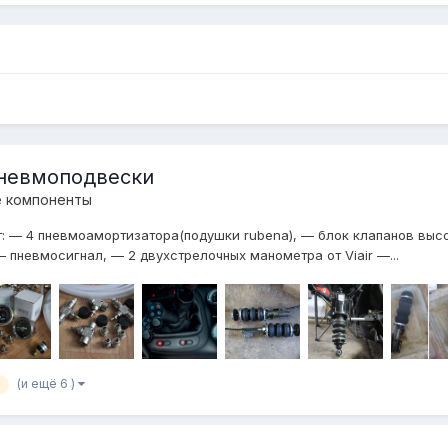
пневмоподвески
е компоненты
т: — 4 пневмоамортизатора(подушки rubena), — блок клапанов выс
— пневмосигнал, — 2 двухстрелочных манометра от Viair —...
(и ещё 6 )