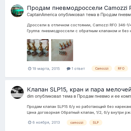
Продам пневмодроссели Camozzi R
CaptainAmerica
опубликовал тема в
Продам пневм
Дроссели в отличном состоянии, Camozzi RFO 346-1/4,
Группа: пневмодроссели с обратным клапаном и без не
19 марта, 2015
1 ответ
Camozzi
RFO
Клапан SLP15, кран и пара мелоче
dim
опубликовал тема в
Продам пневмо и ее ком
Продам клапан SLP15 б/у но работающий без нарекани
Цена договорная Обратный клапан, 1/2, б/у внутри рж
6 ноября, 2013
camozzi
SLP