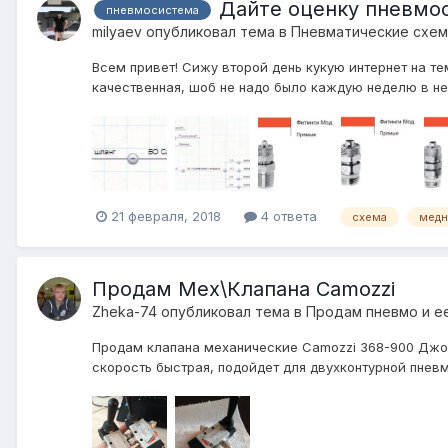
Дайте оценку пневмо
пневмосистема
milyaev
опубликовал тема в
Пневматические схе
Всем привет! Сижу второй день кукую интернет на т
качественная, шоб не надо было каждую неделю в не
21 февраля, 2018
4 ответа
схема
медн
Продам Мех\Клапана Camozzi
Zheka-74
опубликовал тема в
Продам пневмо и е
Продам клапана механические Camozzi 368-900 Джойс
скорость быстрая, подойдет для двухконтурной пневм