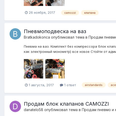
26 ноября, 2017
camozzi
клапана
Пневмоподвеска на ваз
Bratkadokonca
опубликовал тема в
Продам пневмо
Пневма на ваз. Комплект без компрессора блок клапа
как электронный монометр) все новое Стойти от админ
1 августа, 2017
1 ответ
airstandards
ace
Продам блок клапанов CAMOZZI
danatelo58
опубликовал тема в
Продам пневмо и 