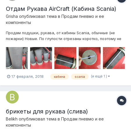
Отдам Рукава AirCraft (Кабина Scania)
Grisha
опубликовал тема в
Продам пневмо и ее
компоненты
Продам подушки, рукава, от кабины Scania, обычные (не
пожарки) Новые. По глупости отрезаны коротко, поэтому не
использовались. Отдам за символическую цену
предложенную Вами. Местонахождение: Казахстан, Алматы.
Отправлю куда угодно, без проблем....
(и ещё 1 )
17 февраля, 2018
кабина
scania
брикеты для рукава (слива)
Belikh
опубликовал тема в
Продам пневмо и ее
компоненты