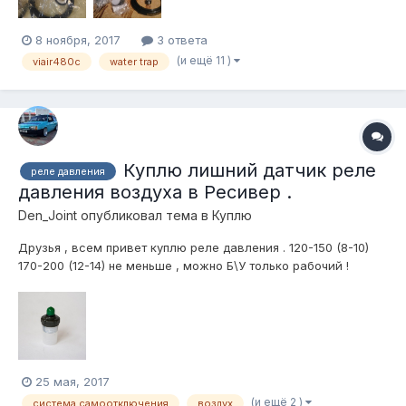
8 ноября, 2017
3 ответа
(и ещё 11 )
viair480c
water trap
Куплю лишний датчик реле
реле давления
давления воздуха в Ресивер .
Den_Joint
опубликовал тема в
Куплю
Друзья , всем привет куплю реле давления . 120-150 (8-10)
170-200 (12-14) не меньше , можно Б\У только рабочий !
Пишите в ЛС либо вконтакте
den_jointhttps://m.vk.com/den_joint
25 мая, 2017
(и ещё 2 )
система самоотключения
воздух