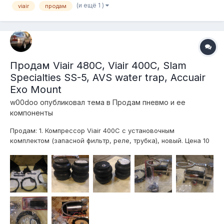
(и ещё 1 )
viair
продам
Продам Viair 480C, Viair 400C, Slam
Specialties SS-5, AVS water trap, Accuair
Exo Mount
w00doo
опубликовал тема в
Продам пневмо и ее
компоненты
Продам: 1. Компрессор Viair 400С с установочным
комплектом (запасной фильтр, реле, трубка), новый. Цена 10
тыс.руб. http://www.viaircorp.com/c-models/400c/ 2.
Компрессор Viair 480С с монтажной площадкой и
установочным комплектом (фильтр, реле, фитинги, трубк...