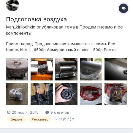
Подготовка воздуха
Ivan_kirilochkin
опубликовал тема в
Продам пневмо и ее
компоненты
Привет народ. Продаю лишние компоненты пневмы. Все
Новое. Комп - 6500р Армированный шланг - 500р Рес на
5галлон (есть незначительные царапины, видно на фото) -
5000р (характеристики есть на сайте ВиАйр) Комплект
проводки для подключения 2х компрессоров, силовой
пред+провода - 1500р Силовое Рэле на 8...
20 июля, 2015
9 ответов
(и ещё 2 )
Беркут
Рессивер