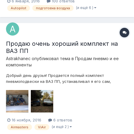
6 января, 2016
100 ответов
(и ещё 6 )
Autopilot
подготовка воздуха
Продаю очень хороший комплект на
ВАЗ ПП
Astrakhanec
опубликовал тема в
Продам пневмо и ее
компоненты
Добрый день друзья! Продается полный комплект
пневмоподвески на ВАЗ ПП, устанавливал я его сам,
проездил 8 месяцев или 3000км! - Передние пневмостойки
Rubena -70мм, фитинг 8/6 - Задние пневмостойки Rubena
-60мм, фитинг 8/6 - Блок клапанов Airstandards A2 4 контура
с фитингами и глушителем - К...
16 ноября, 2016
6 ответов
(и ещё 2 )
Airmasters
ViAir