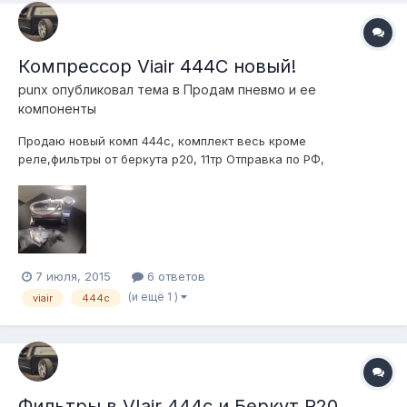
Компрессор Viair 444C новый!
punx
опубликовал тема в
Продам пневмо и ее
компоненты
Продаю новый комп 444c, комплект весь кроме
реле,фильтры от беркута р20, 11тр Отправка по РФ,
89193979692 или ЛС
7 июля, 2015
6 ответов
(и ещё 1 )
viair
444c
Фильтры в VIair 444c и Беркут R20