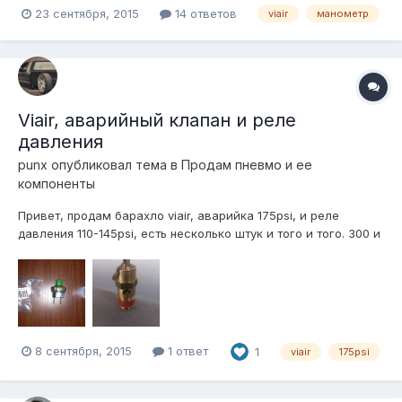
23 сентября, 2015
14 ответов
viair
манометр
Viair, аварийный клапан и реле
давления
punx
опубликовал тема в
Продам пневмо и ее
компоненты
Привет, продам барахло viair, аварийка 175psi, и реле
давления 110-145psi, есть несколько штук и того и того. 300 и
700р соответственно, отправлю куда нужно. 89193979692
Марк
8 сентября, 2015
1 ответ
1
viair
175psi