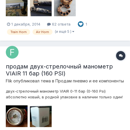
1 декабря, 2014
62 ответа
1
(и ещё 5 )
Train Horn
Air Horn
продам двух-стрелочный манометр
VIAIR 11 бар (160 PSI)
Flik
опубликовал тема в
Продам пневмо и ее компоненты
двух-стрелочный манометр VIAIR 0-11 бар (0-160 Psi)
абсолютно новый, в родной упаковке в наличии только один!
цена 3500 рублей находятся в городе Екатеринбург.
отправлю транспортной Деловые Линии в любой город на
следующий день после оплаты! телефон для связи 922-15-14-
114 (What's App, Te...