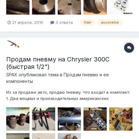
21 апреля, 2016
3 ответа
Viair
ascovelve
Продам пневму на Chrysler 300C
(быстрая 1/2")
SPAX
опубликовал тема в
Продам пневмо и ее
компоненты
Из за продажи авто, продаю пневму. Что входит в комплект:
1. Два мощных и производительных американских
компрессора ViAir 480c 2. Алюминиевый ресивер(баллон) на
5gal (прим. 20л) 3. Блок клапанов на 4 контура с дросселями
1/2" (высокоскоростной) + глушители 4. Цифвровое табло и
цифровые датчики дав...