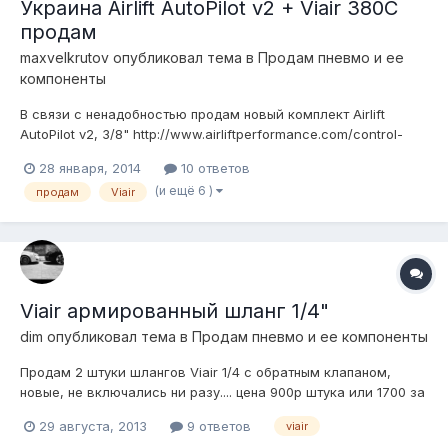
Украина Airlift AutoPilot v2 + Viair 380C
продам
maxvelkrutov
опубликовал тема в
Продам пневмо и ее
компоненты
В связи с ненадобностью продам новый комплект Airlift
AutoPilot v2, 3/8" http://www.airliftperformance.com/control-
systems/autopilot-v2-27672/ Цена 900$ Viair 380C
28 января, 2014
10 ответов
http://www.viaircorp.com/380C.html Цена 250$ цена за все
(и ещё 6 )
продам
Viair
1100$ Все не разу не подключалось, все запечатано, как из
США. Отправ...
Viair армированный шланг 1/4"
dim
опубликовал тема в
Продам пневмо и ее компоненты
Продам 2 штуки шлангов Viair 1/4 с обратным клапаном,
новые, не включались ни разу.... цена 900р штука или 1700 за
оба, пересылка транспортной возможна... Краснодар
29 августа, 2013
9 ответов
viair
+79529804451