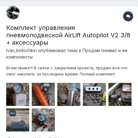
Комплект управления
пневмоподвеской AirLift Autopilot V2 3/8
+ аксессуары
Ivan_kirilochkin
опубликовал тема в
Продам пневмо и ее
компоненты
Всем привет! В связи с закрытием проекта, продаю все что
смог накопить за последнее время. Полный комплект
управления AirLift Autopilot V2 3/8: Autopilot V2 3/8 - 65000р.
Ресивер AVS-алюминий серебро на 5галлонов - 10000р.
Компрессор Viair 480c - 15000р. Комплект подкачки на 10м -
3500р...