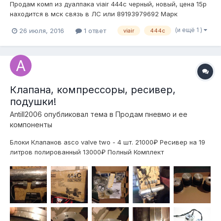
Продам комп из дуалпака viair 444c черный, новый, цена 15р
находится в мск связь в ЛС или 89193979692 Марк
(и ещё 1 )
26 июля, 2016
1 ответ
viair
444c
Клапана, компрессоры, ресивер,
подушки!
Antill2006
опубликовал тема в
Продам пневмо и ее
компоненты
Блоки Клапанов asco valve two - 4 шт. 21000₽ Ресивер на 19
литров полированный 13000₽ Полный Комплект
компрессоров Viair 444c dual 31000₽ Комплект подушек
Rubena: 2 под передние винты bc racing, 2 назад вместо
пружин. 31000₽ Все вместе за раз отдам за 85000₽! Все
новое, на машину не ставил! Н...