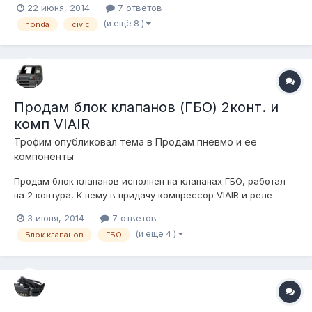
22 июня, 2014
7 ответов
несколько лет пытаюсь сделать Цивик всё ниже и всё шире,
(и ещё 8 )
honda
civic
согласно канонам Stance. :До сих пор шкрябал асфальт с
помощью винтовой подвески,...
Продам блок клапанов (ГБО) 2конт. и
комп VIAIR
Трофим
опубликовал тема в
Продам пневмо и ее
компоненты
Продам блок клапанов исполнен на клапанах ГБО, работал
на 2 контура, К нему в придачу компрессор VIAIR и реле
запуска. Цена 6000руб за все. Стоял у меня на машине,
3 июня, 2014
7 ответов
отходил один год, проблем не доставлял, продается в связи
(и ещё 4 )
Блок клапанов
ГБО
с апгрейдом системы Отправлю в регионы.