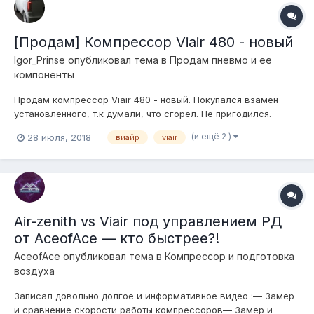
[Продам] Компрессор Viair 480 - новый
Igor_Prinse
опубликовал тема в
Продам пневмо и ее
компоненты
Продам компрессор Viair 480 - новый. Покупался взамен
установленного, т.к думали, что сгорел. Не пригодился.
Полный комплект. Цена 22100р. За что купил, за то и продаю.
(и ещё 2 )
28 июля, 2018
виайр
viair
Air-zenith vs Viair под управлением РД
от AceofAce — кто быстрее?!
AceofAce
опубликовал тема в
Компресcор и подготовка
воздуха
Записал довольно долгое и информативное видео :— Замер
и сравнение скорости работы компрессоров— Замер и