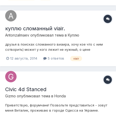
куплю сломанный viair.
Antonzalmaev
опубликовал тема в
Куплю
друзья в поисках сломанного виаира, хочу кое что с ним
сотворить) может у кого лежит не нужный, о цене
договоримся)
12 августа, 2014
5 ответов
viair
Civic 4d Stanced
Gizmo
опубликовал тема в
Honda
Приветствую, форумчане! Позвольте представиться - зовут
меня Виталик, проживаю в городе Одесса на Украине.
Разъезжаю на аппарате Honda Civic 4d 2009 г.в. Уже