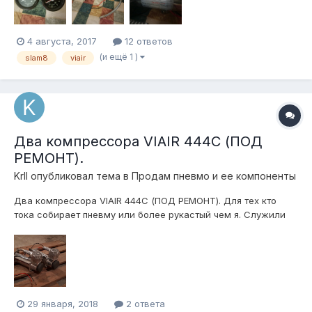
4 августа, 2017
12 ответов
(и ещё 1 )
slam8
viair
Два компрессора VIAIR 444C (ПОД
РЕМОНТ).
Krll
опубликовал тема в
Продам пневмо и ее компоненты
Два компрессора VIAIR 444C (ПОД РЕМОНТ). Для тех кто
тока собирает пневму или более рукастый чем я. Служили
мне верой и правдой но чет подустали а именно стали плохо
качать. Надо делать вскрытие и смотреть что поменять. Все
запчасти можно заменить на новые, но мне некогда этим
заниматься....
29 января, 2018
2 ответа