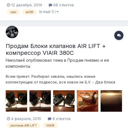
12 декабря, 2014
68 ответов
(и ещё 3 )
viair
airlift
Продам Блоки клапанов AIR LIFT +
компрессор VIAIR 380C
Николаи4
опубликовал тема в
Продам пневмо и ее
компоненты
Всем привет. Разбирал завалы, нашлись новые
коплектующие от подвесок, все новое не Б.У. - Два блока
клапанов AIR LIFT (25009) на 4 контура. - 20к (за два) -
Компрессор VIAIR 380C - 8к Находится все в Москве,
отправлю ТК. Контакты: ЛС. Спасибо. p.s. На клапана скину 1-
2к е...
4 февраля, 2015
8 ответов
клопана AIR LIFT
VIAIR