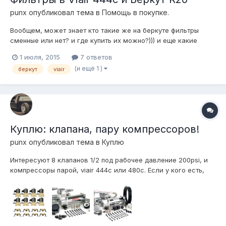
punx
опубликовал тема в
Помощь в покупке.
Вообщем, может знает кто такие же на беркуте фильтры
сменные или нет? и где купить их можно?))) и еще какие
аналоги) Спасибо!)
1 июля, 2015
7 ответов
(и ещё 1 )
беркут
viair
Куплю: клапана, пару компрессоров!
punx
опубликовал тема в
Куплю
Интересуют 8 клапанов 1/2 под рабочее давление 200psi, и
компрессоры парой, viair 444с или 480c. Если у кого есть,
предложите, а то курс не позволяет заказать из США