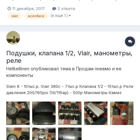
сравнение тока потребления компрессоров— Как работает
11 декабря, 2017
2 ответа
РД от AceofAce— Сравнение толщины проводов — какими
(и ещё 1 )
viair
aceoface
подключать— Замер потери на проводе от акб до
компрессораОтветы на все эти вопросы здесь!...
Подушки, клапана 1/2, Viair, манометры,
реле
Hetkellinen
опубликовал тема в
Продам пневмо и ее
компоненты
Slam 8 - 10тыс.р. Viair 380c - 7тыс.р Клапана 1/2 - 15тыс.р Реле
давления 200/165psi (14/11бар) - 500р Манометры Камаз
2хстрелочные - 2х500р Отправлю транспортной.