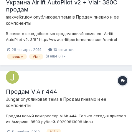
Украина Airlift AutoPilot v2 + Viair 380C
продам
maxvelkrutov
опубликовал тема в
Продам пневмо и ее
компоненты
В связи с ненадобностью продам новый комплект Airlift
AutoPilot v2, 3/8" http://www.airliftperformance.com/control-
systems/autopilot-v2-27672/ Цена 900$ Viair 380C
28 января, 2014
10 ответов
http://www.viaircorp.com/380C.html Цена 250$ цена за все
(и ещё 6 )
продам
Viair
1100$ Все не разу не подключалось, все запечатано, как из
США. Отправ...
Продам ViAir 444
Jungar
опубликовал тема в
Продам пневмо и ее
компоненты
Продам новый компрессор ViAir 444. Только сегодня приехал
из Америки. 8500 рублей. 89299813098 Иван
11 ноября, 2013
ViAir