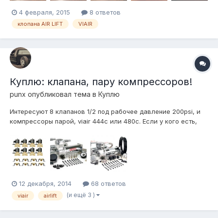
4 февраля, 2015
8 ответов
клопана AIR LIFT
VIAIR
Куплю: клапана, пару компрессоров!
punx
опубликовал тема в
Куплю
Интересуют 8 клапанов 1/2 под рабочее давление 200psi, и
компрессоры парой, viair 444с или 480c. Если у кого есть,
предложите, а то курс не позволяет заказать из США
12 декабря, 2014
68 ответов
(и ещё 3 )
viair
airlift