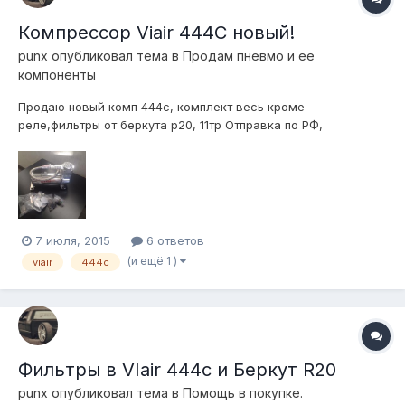
Компрессор Viair 444C новый!
punx
опубликовал тема в
Продам пневмо и ее
компоненты
Продаю новый комп 444c, комплект весь кроме
реле,фильтры от беркута р20, 11тр Отправка по РФ,
89193979692 или ЛС
7 июля, 2015
6 ответов
(и ещё 1 )
viair
444c
Фильтры в VIair 444c и Беркут R20
punx
опубликовал тема в
Помощь в покупке.