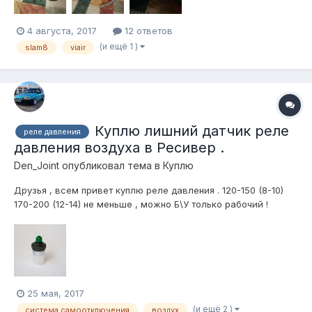
4 августа, 2017
12 ответов
(и ещё 1 )
slam8
viair
Куплю лишний датчик реле
реле давления
давления воздуха в Ресивер .
Den_Joint
опубликовал тема в
Куплю
Друзья , всем привет куплю реле давления . 120-150 (8-10)
170-200 (12-14) не меньше , можно Б\У только рабочий !
Пишите в ЛС либо вконтакте
den_jointhttps://m.vk.com/den_joint
25 мая, 2017
(и ещё 2 )
система самоотключения
воздух