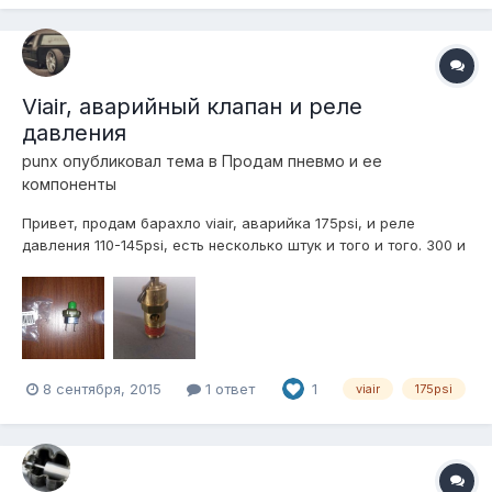
Viair, аварийный клапан и реле
давления
punx
опубликовал тема в
Продам пневмо и ее
компоненты
Привет, продам барахло viair, аварийка 175psi, и реле
давления 110-145psi, есть несколько штук и того и того. 300 и
700р соответственно, отправлю куда нужно. 89193979692
Марк
8 сентября, 2015
1 ответ
1
viair
175psi