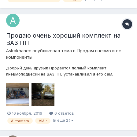
Продаю очень хороший комплект на
ВАЗ ПП
Astrakhanec
опубликовал тема в
Продам пневмо и ее
компоненты
Добрый день друзья! Продается полный комплект
пневмоподвески на ВАЗ ПП, устанавливал я его сам,
проездил 8 месяцев или 3000км! - Передние пневмостойки
Rubena -70мм, фитинг 8/6 - Задние пневмостойки Rubena
-60мм, фитинг 8/6 - Блок клапанов Airstandards A2 4 контура
с фитингами и глушителем - К...
16 ноября, 2016
6 ответов
(и ещё 2 )
Airmasters
ViAir