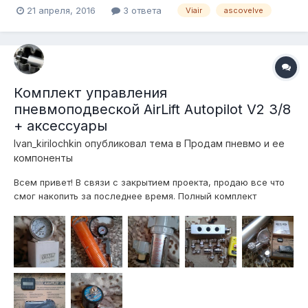
21 апреля, 2016
3 ответа
Viair
ascovelve
Комплект управления
пневмоподвеской AirLift Autopilot V2 3/8
+ аксессуары
Ivan_kirilochkin
опубликовал тема в
Продам пневмо и ее
компоненты
Всем привет! В связи с закрытием проекта, продаю все что
смог накопить за последнее время. Полный комплект
управления AirLift Autopilot V2 3/8: Autopilot V2 3/8 - 65000р.
Ресивер AVS-алюминий серебро на 5галлонов - 10000р.
Компрессор Viair 480c - 15000р. Комплект подкачки на 10м -
3500р...