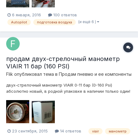
6 января, 2016
100 ответов
(и ещё 6 )
Autopilot
подготовка воздуха
продам двух-стрелочный манометр
VIAIR 11 бар (160 PSI)
Flik
опубликовал тема в
Продам пневмо и ее компоненты
двух-стрелочный манометр VIAIR 0-11 бар (0-160 Psi)
абсолютно новый, в родной упаковке в наличии только один!
цена 3500 рублей находятся в городе Екатеринбург.
отправлю транспортной Деловые Линии в любой город на
следующий день после оплаты! телефон для связи 922-15-14-
114 (What's App, Te...
23 сентября, 2015
14 ответов
viair
манометр