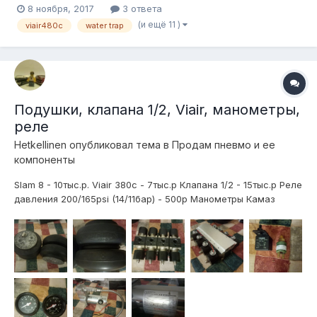
8 ноября, 2017
3 ответа
(и ещё 11 )
viair480c
water trap
Подушки, клапана 1/2, Viair, манометры,
реле
Hetkellinen
опубликовал тема в
Продам пневмо и ее
компоненты
Slam 8 - 10тыс.р. Viair 380c - 7тыс.р Клапана 1/2 - 15тыс.р Реле
давления 200/165psi (14/11бар) - 500р Манометры Камаз
2хстрелочные - 2х500р Отправлю транспортной.