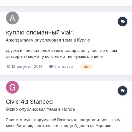
куплю сломанный viair.
Antonzalmaev
опубликовал тема в
Куплю
друзья в поисках сломанного виаира, хочу кое что с ним
сотворить) может у кого лежит не нужный, о цене
договоримся)
12 августа, 2014
5 ответов
viair
Civic 4d Stanced
Gizmo
опубликовал тема в
Honda
Приветствую, форумчане! Позвольте представиться - зовут
меня Виталик, проживаю в городе Одесса на Украине.
Разъезжаю на аппарате Honda Civic 4d 2009 г.в. Уже