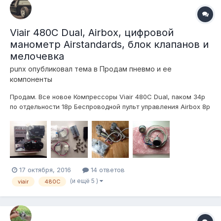
Viair 480C Dual, Airbox, цифровой
манометр Airstandards, блок клапанов и
мелочевка
punx
опубликовал тема в
Продам пневмо и ее
компоненты
Продам. Все новое Компрессоры Viair 480C Dual, паком 34р
по отдельности 18р Беспроводной пульт управления Airbox 8р
Цифровой манометр Airstandards Digital type 2 11р Блок
клапанов 2 контура, клапана SMC, 3р Мелочевка в виде
фитингов и осушителя из системы Air Lift Performance 3 Все
в Екат...
17 октября, 2016
14 ответов
(и ещё 5 )
viair
480C