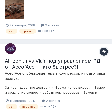
качать. Надо делать вскрытие и смотреть что поменять. Все
запчасти можно заменить на новые, но мне некогда этим
заниматься....
29 января, 2018
2 ответа
(и ещё 1 )
viair
продам
Air-zenith vs Viair под управлением РД
от AceofAce — кто быстрее?!
AceofAce
опубликовал тема в
Компресcор и подготовка
воздуха
Записал довольно долгое и информативное видео :— Замер
и сравнение скорости работы компрессоров— Замер и
сравнение тока потребления компрессоров— Как работает
11 декабря, 2017
2 ответа
РД от AceofAce— Сравнение толщины проводов — какими
(и ещё 1 )
viair
aceoface
подключать— Замер потери на проводе от акб до