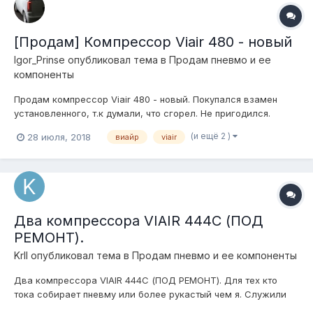
[Продам] Компрессор Viair 480 - новый
Igor_Prinse
опубликовал тема в
Продам пневмо и ее
компоненты
Продам компрессор Viair 480 - новый. Покупался взамен
установленного, т.к думали, что сгорел. Не пригодился.
Полный комплект. Цена 22100р. За что купил, за то и продаю.
(и ещё 2 )
28 июля, 2018
виайр
viair
Два компрессора VIAIR 444C (ПОД
РЕМОНТ).
Krll
опубликовал тема в
Продам пневмо и ее компоненты
Два компрессора VIAIR 444C (ПОД РЕМОНТ). Для тех кто
тока собирает пневму или более рукастый чем я. Служили
мне верой и правдой но чет подустали а именно стали плохо