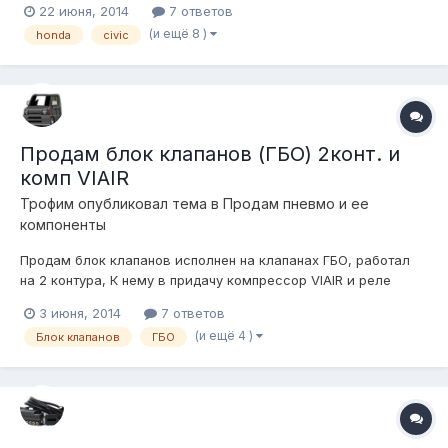
22 июня, 2014
7 ответов
несколько лет пытаюсь сделать Цивик всё ниже и всё шире,
(и ещё 8 )
honda
civic
согласно канонам Stance. :До сих пор шкрябал асфальт с
помощью винтовой подвески,...
Продам блок клапанов (ГБО) 2конт. и
комп VIAIR
Трофим
опубликовал тема в
Продам пневмо и ее
компоненты
Продам блок клапанов исполнен на клапанах ГБО, работал
на 2 контура, К нему в придачу компрессор VIAIR и реле
запуска. Цена 6000руб за все. Стоял у меня на машине,
3 июня, 2014
7 ответов
отходил один год, проблем не доставлял, продается в связи
(и ещё 4 )
Блок клапанов
ГБО
с апгрейдом системы Отправлю в регионы.