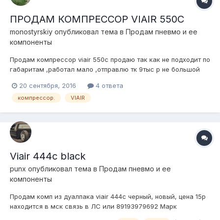
ПРОДАМ КОМПРЕССОР VIAIR 550C
monostyrskiy
опубликовал тема в
Продам пневмо и ее
компоненты
Продам компрессор viair 550c продаю так как не подходит по
габаритам ,работал мало ,отправлю тк 9тыс р не большой
торг
20 сентября, 2016
4 ответа
компрессор.
VIAIR
Viair 444c black
punx
опубликовал тема в
Продам пневмо и ее
компоненты
Продам комп из дуалпака viair 444c черный, новый, цена 15р
находится в мск связь в ЛС или 89193979692 Марк