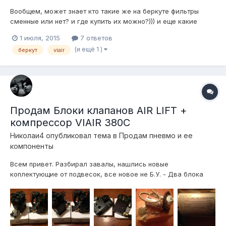
Вообщем, может знает кто такие же на беркуте фильтры
сменные или нет? и где купить их можно?))) и еще какие
аналоги) Спасибо!)
1 июля, 2015
7 ответов
(и ещё 1 )
беркут
viair
Продам Блоки клапанов AIR LIFT +
компрессор VIAIR 380C
Николаи4
опубликовал тема в
Продам пневмо и ее
компоненты
Всем привет. Разбирал завалы, нашлись новые
коплектующие от подвесок, все новое не Б.У. - Два блока
клапанов AIR LIFT (25009) на 4 контура. - 20к (за два) -
Компрессор VIAIR 380C - 8к Находится все в Москве,
отправлю ТК. Контакты: ЛС. Спасибо. p.s. На клапана скину 1-
2к е...