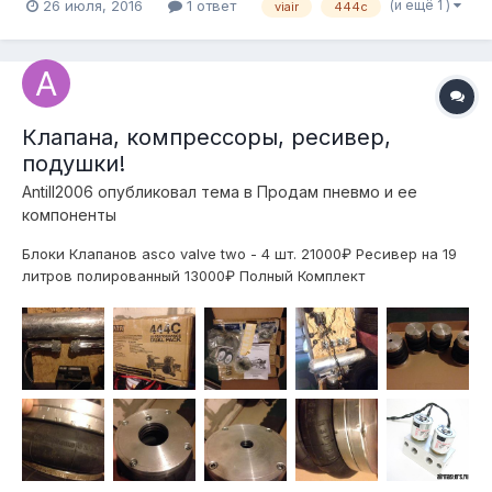
(и ещё 1 )
26 июля, 2016
1 ответ
viair
444c
Клапана, компрессоры, ресивер,
подушки!
Antill2006
опубликовал тема в
Продам пневмо и ее
компоненты
Блоки Клапанов asco valve two - 4 шт. 21000₽ Ресивер на 19
литров полированный 13000₽ Полный Комплект
компрессоров Viair 444c dual 31000₽ Комплект подушек
Rubena: 2 под передние винты bc racing, 2 назад вместо
пружин. 31000₽ Все вместе за раз отдам за 85000₽! Все
новое, на машину не ставил! Н...