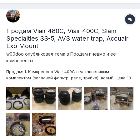
компрессораОтветы на все эти вопросы здесь!...
Продам Viair 480C, Viair 400C, Slam
Specialties SS-5, AVS water trap, Accuair
Exo Mount
w00doo
опубликовал тема в
Продам пневмо и ее
компоненты
Продам: 1. Компрессор Viair 400С с установочным
комплектом (запасной фильтр, реле, трубка), новый. Цена 10
тыс.руб. http://www.viaircorp.com/c-models/400c/ 2.
Компрессор Viair 480С с монтажной площадкой и
установочным комплектом (фильтр, реле, фитинги, трубк...