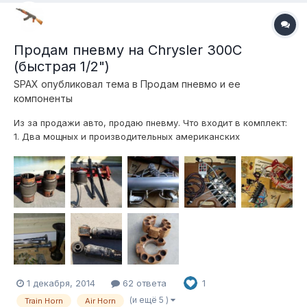
Продам пневму на Chrysler 300C
(быстрая 1/2")
SPAX
опубликовал тема в
Продам пневмо и ее
компоненты
Из за продажи авто, продаю пневму. Что входит в комплект:
1. Два мощных и производительных американских
компрессора ViAir 480c 2. Алюминиевый ресивер(баллон) на
5gal (прим. 20л) 3. Блок клапанов на 4 контура с дросселями
1/2" (высокоскоростной) + глушители 4. Цифвровое табло и
цифровые датчики дав...
1 декабря, 2014
62 ответа
1
(и ещё 5 )
Train Horn
Air Horn