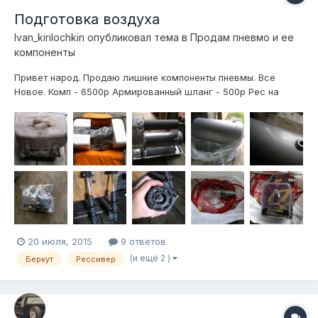
Подготовка воздуха
Ivan_kirilochkin
опубликовал тема в
Продам пневмо и ее
компоненты
Привет народ. Продаю лишние компоненты пневмы. Все
Новое. Комп - 6500р Армированный шланг - 500р Рес на
5галлон (есть незначительные царапины, видно на фото) -
5000р (характеристики есть на сайте ВиАйр) Комплект
проводки для подключения 2х компрессоров, силовой
пред+провода - 1500р Силовое Рэле на 8...
20 июля, 2015
9 ответов
(и ещё 2 )
Беркут
Рессивер