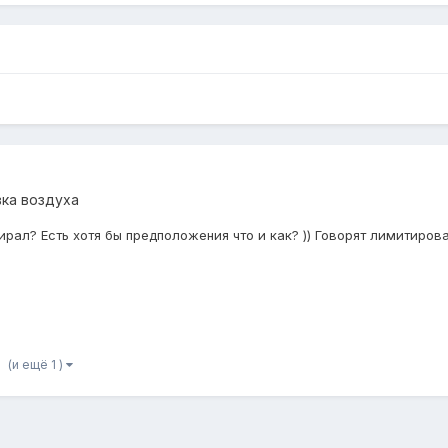
ка воздуха
рал? Есть хотя бы предположения что и как? )) Говорят лимитирован
(и ещё 1 )