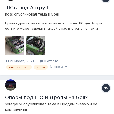
ШСы под Астру Г
hoss
опубликовал тема в
Opel
Привет друзья, нужно изготовить опоры на ШС для Астры Г,
есть кто может сделать такое? у нас в стране не найти
нормальных ШС, и может у кого уже есть правильный
чертеж и сможет всё это сделать? Сам с Молдовы,
Кишинёв, желательно чтоб можно было их скинуть ко мне,
вроде щас почтой можно. И прежде все...
21 марта, 2021
3 ответа
(и ещё 3 )
опель астра г
астра
Опоры под ШС и Дропы на Golf4
serega174
опубликовал тема в
Продам пневмо и ее
компоненты