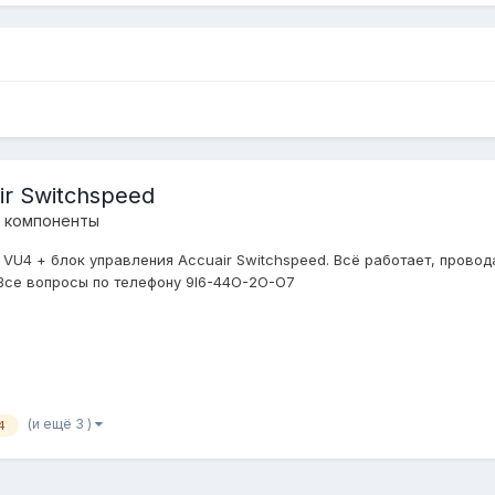
ir Switchspeed
е компоненты
VU4 + блок управления Accuair Switchspeed. Всё работает, провод
! Все вопросы по телефону 9I6-44O-2O-O7
(и ещё 3 )
4