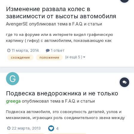
Изменение развала колес в
зависимости от высоты автомобиля
AvengerSE
опубликовал тема в
F.A.Q. и статьи
где то на форуме или в интернете видел графическую
картинку ( гифку) с автомобилем, показывающую как
меняется угол развала колес в зависимости от высоты
11 марта, 2014
1 ответ
автомобиля. Т.е. при занижении колеса сходятся вверху и
(и ещё 5 )
схождение
положение
стремяся к кузову, при средней высоте колеса становятся
ровно, а при завышении тоже меняют...
Подвеска внедорожника и не только
greega
опубликовал тема в
F.A.Q. и статьи
Подвеска автомобиля, это совокупность деталей, узлов и
механизмов, играющих роль соединительного звена между
кузовом и дорогой, составляющая часть шасси. Основные
22 марта, 2013
4
функции подвески Основные функции выполняющиеся