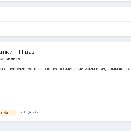
алки ПП ваз
омпоненты
ты с шайбами, болты 8.8 класса) Смещение 20мм вниз, 20мм назад.
(и ещё 5 )
ия балки