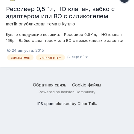
Рессивер 0,5-1л, НО клапан, вабко с
адаптером или ВО с силикогелем
mer1k
опубликовал тема в
Куплю
Куплю следующие позиции: - Рессивер 0,5-1л, - НО клапан
16Бр - Вабко с адаптером или ВО с возможностью засыпки
силикагеля (будет продуваться) Предложения сюда или в ВК
24 августа, 2015
mer1k91. Очень желательна отправка с Москвы, и все разом.
(и ещё 6 )
силикагель
силикагелем
Обратная связь
Cookie-файлы
Powered by Invision Community
IPS spam
blocked by CleanTalk.