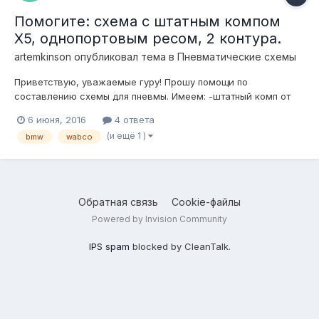
Помогите: схема с штатным компом
X5, однопортовым ресом, 2 контура.
artemkinson
опубликовал тема в
Пневматические схемы
Приветствую, уважаемые гуру! Прошу помощи по
составлению схемы для пневмы. Имеем: -штатный комп от
bmw X5, осушитель, клапан сброса; -штатные клапана wabco
6 июня, 2016
4 ответа
от него же; (резьба м8х1, думаю что еще с этим сделать, за
(и ещё 1 )
bmw
wabco
советы спасибо) -штатный ресивер touareg VW; -манометры,
клапан аварийки;...
Обратная связь
Cookie-файлы
Powered by Invision Community
IPS spam
blocked by CleanTalk.