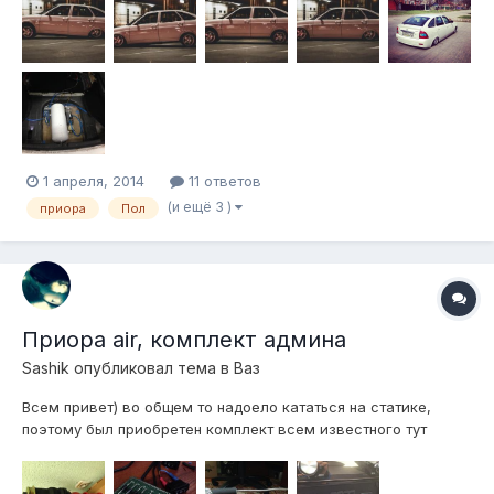
1 апреля, 2014
11 ответов
(и ещё 3 )
приора
Пол
Приора air, комплект админа
Sashik
опубликовал тема в
Ваз
Всем привет) во общем то надоело кататься на статике,
поэтому был приобретен комплект всем известного тут
Сергея) Пока жду клапана, а так работа не много идет. Было
сделано: Проложены трубки к передним стойкам, собранна