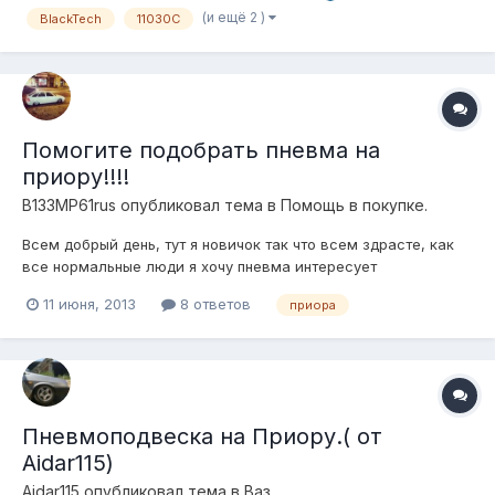
(и ещё 2 )
BlackTech
11030C
Помогите подобрать пневма на
приору!!!!
B133MP61rus
опубликовал тема в
Помощь в покупке.
Всем добрый день, тут я новичок так что всем здрасте, как
все нормальные люди я хочу пневма интересует
максимальное занижение но и подъем и спереди и сзади
11 июня, 2013
8 ответов
приора
хотя-бы по чуть выше протектора колеса, стоки будут стоять
ДЕмфи -5 переделанные, компрессор однозначно Беркут r20,
ресивер думаю Камаз, хочу 2-...
Пневмоподвеска на Приору.( от
Aidar115)
Aidar115
опубликовал тема в
Ваз