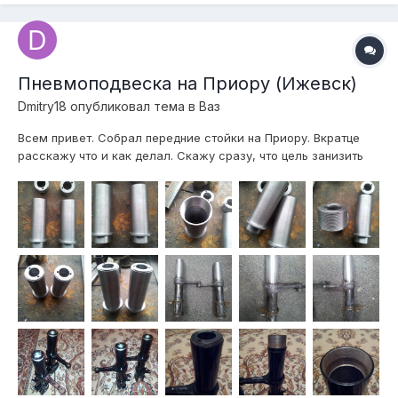
Пневмоподвеска на Приору (Ижевск)
Dmitry18
опубликовал тема в
Ваз
Всем привет. Собрал передние стойки на Приору. Вкратце
расскажу что и как делал. Скажу сразу, что цель занизить
автомобиль пока не преследуется. Всё пока делается и
рассчитывается на сток. 1) Были куплены две убитые
приоровские стойки СААЗ. Распилил их пополам. Фотки
забыл сделать поэтому выклад...