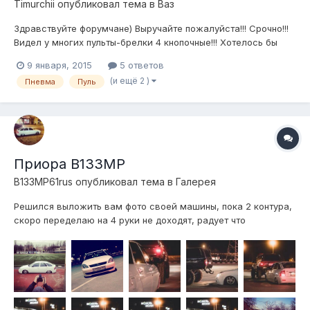
Timurchii
опубликовал тема в
Ваз
Здравствуйте форумчане) Выручайте пожалуйста!!! Срочно!!!
Видел у многих пульты-брелки 4 кнопочные!!! Хотелось бы
узнать где можно приобрести такой!!!??? Прилагаю Видео!
9 января, 2015
5 ответов
Ибо по обьяснениям никто не поймет!!! Будьте добры
(и ещё 2 )
Пневма
Пуль
подскажите где приобрести? Ну или хотя бы что то похожее!
Не гово...
Приора В133МР
B133MP61rus
опубликовал тема в
Галерея
Решился выложить вам фото своей машины, пока 2 контура,
скоро переделаю на 4 руки не доходят, радует что
поднимается практически до заводского . знаю тут приорой
не кого ни удивить((( но все же))) ну а на последнем фото
уже само чудо)))