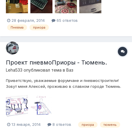
вся электрическая часть.
28 февраля, 2014
65 ответов
Пневма
приора
Проект пневмоПриоры - Тюмень.
Leha533
опубликовал тема в
Ваз
Приветствую, уважаемые форумчане и пневмостроители!
Зовут меня Алексей, проживаю в славном городе Тюмень.
Давно в планах была мечта реализовать пневмоподвеску на
своем автомобиле, но по ряду причин подошел к этому
вопросу только сейчас. В ходе ознакомительных экскурсий
по интернету наткнулся на в...
13 января, 2014
8 ответов
приора
тюмень