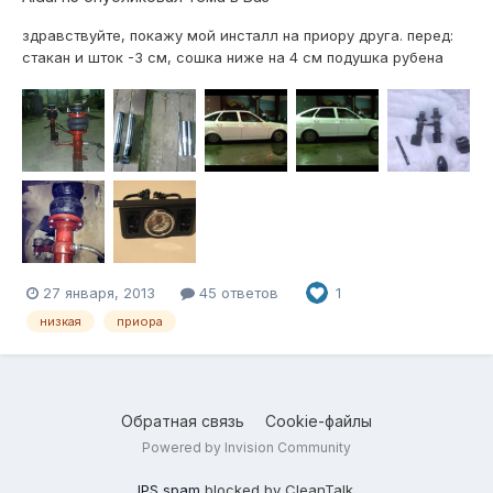
здравствуйте, покажу мой инсталл на приору друга. перед:
стакан и шток -3 см, сошка ниже на 4 см подушка рубена
130на2 подвод воздуха торм трубки 2108перед - фитинг
быстросьем отбойник 1 см зад: короткие стойки. 44мм
корпус - 5см шток и корпус, прокачанные на по жестче.
подушк...
27 января, 2013
45 ответов
1
низкая
приора
Обратная связь
Cookie-файлы
Powered by Invision Community
IPS spam
blocked by CleanTalk.