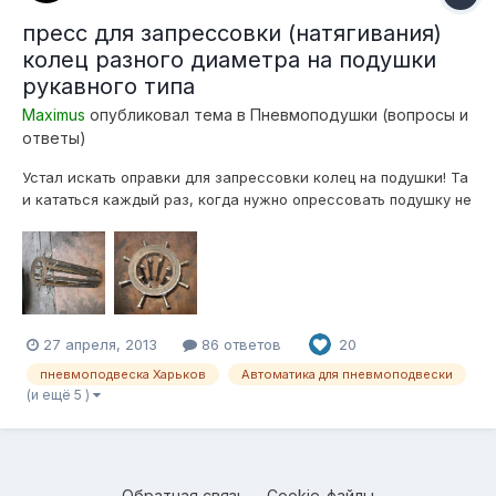
пресс для запрессовки (натягивания)
колец разного диаметра на подушки
рукавного типа
Maximus
опубликовал тема в
Пневмоподушки (вопросы и
ответы)
Устал искать оправки для запрессовки колец на подушки! Та
и кататься каждый раз, когда нужно опрессовать подушку не
в кайф.... Собрал аппарат для этого На дно ставлю
гидравлический домкрат, кольцо упираю в восемь болтов
м16 (класс прочности 8.8), домкратом давлю на поршень или
крышку подушки! Запре...
27 апреля, 2013
86 ответов
20
пневмоподвеска Харьков
Автоматика для пневмоподвески
(и ещё 5 )
Обратная связь
Cookie-файлы