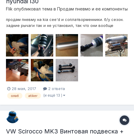
hyundai i30
Flik
опубликовал тема в
Продам пневмо и ее компоненты
продам пневму на kia cee'd и соплатворменники. б/у сезон.
задние рычаги так и не установил, так что они вообще
нулевые. бублики вкруг, не рубена! 1) 6 регулируемых
рычагов для зада 2) бублики вкруг. Не рубена 3) Стойки
винтовые D2 Racing в 4) Опоры развальные 5) Блок кл...
28 мая, 2017
2 ответа
(и ещё 13 )
олаб
atiker
VW Scirocco MK3 Винтовая подвеска +