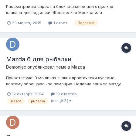
Рассматриваю спрос на блок клапанов или отдельно
клапана для подвески. Желательно Москва или
Подмосковье. Пересыл не интересует. Хочу видеть их в
23 марта, 2015
1 ответ
Подвеска
живую.
Mazda 6 для рыбалки
Demoniac
опубликовал тема в
Mazda
Приветствую! В машинах знания практически нулевые,
поэтому обращаюсь за помощью. Недавно заимел мазду
6(1ый кузов) 2007 года. Любитель кататься в лес и на
12 октября, 2014
19 ответов
рыбалку. А эта машина во многих местах в следствии
(и ещё 2 )
mazda
рыбалка
низкого клиренса проехать неспособна. Задача передо мной
стоит такая, как можно дешевле постав...