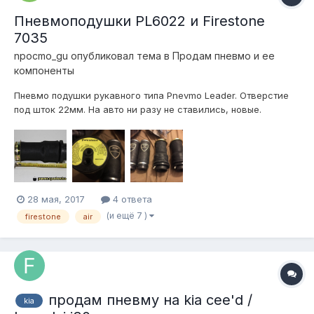
Пневмоподушки PL6022 и Firestone
7035
npocmo_gu
опубликовал тема в
Продам пневмо и ее
компоненты
Пневмо подушки рукавного типа Pnevmo Leader. Отверстие
под шток 22мм. На авто ни разу не ставились, новые.
Продаю за ненадобностью. цена за 2шт - 3000р
Пневмоподушки Firestone 7035 airide. На авто ни разу не
ставились, новые. Продаю за ненадобностью. цена за 2шт -
7000р...
28 мая, 2017
4 ответа
(и ещё 7 )
firestone
air
продам пневму на kia cee'd /
kia