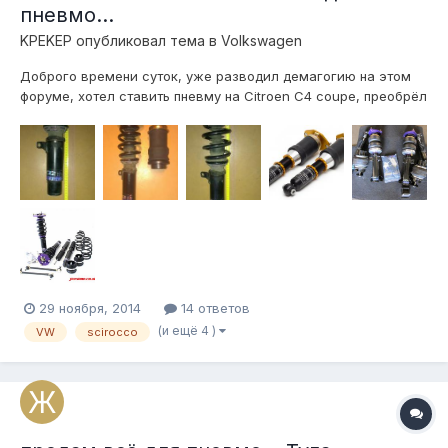
пневмо...
KPEKEP
опубликовал тема в
Volkswagen
Доброго времени суток, уже разводил демагогию на этом
форуме, хотел ставить пневму на Citroen C4 coupe, преобрёл
всё что нужно, но до дела так и не дошло, т.к. ситроен
выгодно продался (и кто то меня даже минусанул за это ) и
выгодно купился новый автомобиль, с которым я хочу
продолжить эту темати...
29 ноября, 2014
14 ответов
(и ещё 4 )
VW
scirocco