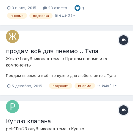
винты. Самый интересный "металолом"....Скоро будет
3 июля, 2015
23 ответа
1
результат.
(и ещё 3 )
пневма
подвеска
продам всё для пневмо .. Тула
Жека71
опубликовал тема в
Продам пневмо и ее
компоненты
Продам пневмо и всё что нужно для любого авто .. Тула
(и ещё 1 )
5 декабря, 2015
подвеска
пневмо
Куплю клапана
petr111ru23
опубликовал тема в
Куплю