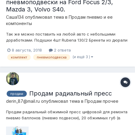
пневмоподвески на Ford Focus 2/3,
Mazda 3, Volvo S40.
Саша134
опубликовал тема в
Продам пневмо и ее
компоненты
Так же можно поставить на любой авто с небольшими
доработками. Подушки 4шт Rubena 130/2 Брекеты из дюрали
под подушки Рубена 130/ стойки DGR. Ресивер ( манометр,
8 августа, 2018
2 ответа
клапан аварийного сброса, порт для подкачки шин, и т д. Все
(и ещё 3 )
комплект
пневмоподвеска
магистрали трубка 8 ( скорость работы хорошая) Компре...
Продам радиальный пресс
продам
derin_87@mail.ru
опубликовал тема в
Продам прочее
Продам радиальный обжимной пресс цифровой для ремонта
пневмо баллонов (пневмо подвески), 20 обжимных губ (в
комплекте идёт только 10, цена каждых дополнительных
10тыс.руб/шт.) + материал на 100 тыс. Пресс новый,