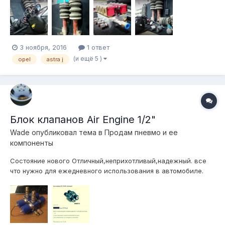
черный матовый (с ним отдам все запчастюльки, которые
шли в наборе) 2. Влагоуловитель Camozzi (на фото он правее
компрессора, также закр...
3 ноября, 2016
1 ответ
(и ещё 5 )
opel
astra j
Блок клапанов Air Engine 1/2"
Wade
опубликовал тема в
Продам пневмо и ее
компоненты
Состояние нового Отличный,неприхотливый,надежный. все
что нужно для ежедневного использования в автомобиле.
9000р торг г.Астрахань,отправлю тк. 89три семь12999восемь
9