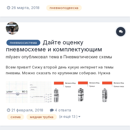
производитель не ставит на заводе пневмопоболоны?
26 марта, 2018
пневмоподвеска
Дайте оценку
пневмосистема
пневмосхеме и комплектующим
milyaev
опубликовал тема в
Пневматические схемы
Всем привет! Сижу второй день кукую интернет на темы
пневмы. Можно сказать по крупинкам собираю. Нужна
пневма которая работала бы более менее быстро, вполне
качественная, шоб не надо было каждую неделю в ней
копаться, стабильноработающая. Вот вроде собрал более
менее, сделал вы...
21 февраля, 2018
4 ответа
(и ещё 13 )
схема
медная трубка