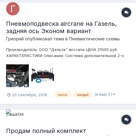
Пневмоподвеска aircrane на Газель,
задняя ось Эконом вариант
Гриорий
опубликовал тема в
Пневматические схемы
Производитель: ООО "Дельта" aircrane ЦЕНА 21000 руб.
ХАРАКТЕРИСТИКИ Описание: Система дополнительной 2-х
контурной пневмоподвески с надежным усиленным
креплением из 5мм стали. Мы сами спроектировали эту
простую, но прочную конструкцию специально для
автомобилей Газель, Газ...
(и ещё 3 )
20 сентября, 2018
газон
валдай
Продам полный комплект