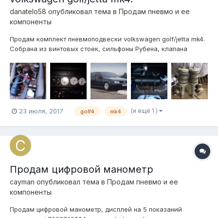
danatelo58
опубликовал тема в
Продам пневмо и ее
компоненты
Продам комплект пневмоподвески volkswagen golf/jetta mk4.
Собрана из винтовых стоек, сильфоны Рубена, клапана
Комоцци, управление из салона, три манометра, компрессор
Беркут Р-20, ресивер 20 литров на 5 дырок. проводка,
пневмолиния. Задние амортизаторы в комплекте (нет на
фото). Цена за компле...
(и ещё 1 )
23 июля, 2017
golf4
mk4
Продам цифровой манометр
cayman
опубликовал тема в
Продам пневмо и ее
компоненты
Продам цифровой манометр, дисплей на 5 показаний