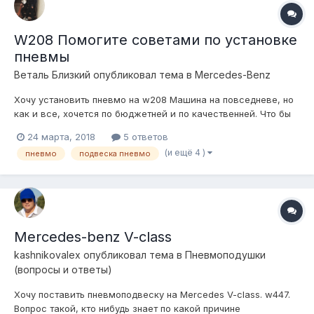
W208 Помогите советами по установке
пневмы
Веталь Близкий
опубликовал тема в
Mercedes-Benz
Хочу установить пневмо на w208 Машина на повседневе, но
как и все, хочется по бюджетней и по качественней. Что бы
клапана не травили, и зимой проблем никаких не было.
24 марта, 2018
5 ответов
Какие посоветуете брать детали, какой фирмы и что вообще
(и ещё 4 )
пневмо
подвеска пневмо
для этого нужно? Цель: положить машину на пузо, что бы
эвакуа...
Mercedes-benz V-class
kashnikovalex
опубликовал тема в
Пневмоподушки
(вопросы и ответы)
Хочу поставить пневмоподвеску на Mercedes V-class. w447.
Вопрос такой, кто нибудь знает по какой причине