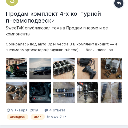
Продам комплект 4-х контурной
пневмоподвески
SweeTyK
опубликовал тема в
Продам пневмо и ее
компоненты
Собиралась под авто Opel Vectra B В комплект входит: — 4
пневмоамортизатора(подушки rubena), — блок клапанов
высокопроизводительный(под быструю пневму) AIR ENGINE
1/2", — 4-х контурное управление с джойстика от Sony PS2,
— пневмосигнал, — 2 двухстрелочных манометра от Viair —...
9 января, 2019
4 ответа
(и ещё 6 )
airengine
drop