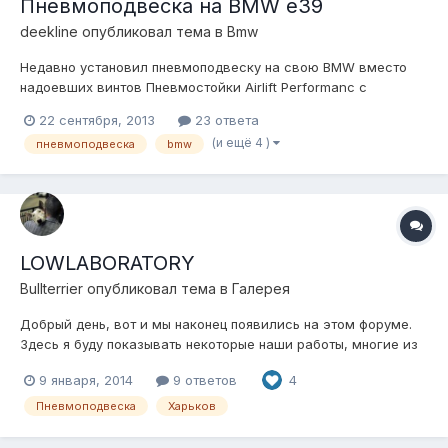
Пневмоподвеска на BMW e39
deekline
опубликовал тема в
Bmw
Недавно установил пневмоподвеску на свою BMW вместо
надоевших винтов Пневмостойки Airlift Performanc с
настройкой высоты и жескости Система управления Airlift
22 сентября, 2013
23 ответа
Autopilot v2 Два компрессора Viair 400c Ресивер алюминий
(и ещё 4 )
пневмоподвеска
bmw
11 литров Краткое описание возможностей: Система
управления AirLift AutoPilot...
LOWLABORATORY
Bullterrier
опубликовал тема в
Галерея
Добрый день, вот и мы наконец появились на этом форуме.
Здесь я буду показывать некоторые наши работы, многие из
которых вам известны. Итак начнем: ВАЗ 2101, что можно
9 января, 2014
9 ответов
4
сделать интересного? Именно с этой целью мы подошли к
вопросу. В дальнейшем вариантов размещения
Пневмоподвеска
Харьков
компрессоро...