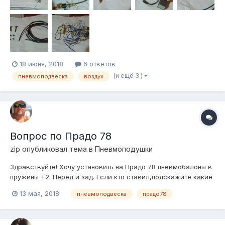
18 июня, 2018
6 ответов
(и ещё 3 )
пневмоподвеска
воздух
Вопрос по Прадо 78
zip
опубликовал тема в
Пневмоподушки
Здравствуйте! Хочу установить на Прадо 78 пневмобалоны в
пружины +2. Перед и зад. Если кто ставил,подскажите какие
и если есть чертежи,то буду признателен,любой
13 мая, 2018
пневмоподвеска
прадо78
информации. Спасибо!