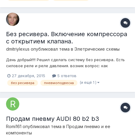
Без ресивера. Включение компрессора
с открытием клапана.
dmitriylexus
опубликовал тема в
Элетрические схемы
День добрый!!!! Решил сделать систему без ресивера.. Есть
силовое реле и реле давления. возник вопрос: как
подключить проводку от реле давления так, чтобы какой бы я
27 декабря, 2015
5 ответов
не открыл клапан, или два сразу, включался бы компрессор.
(и ещё 1 )
без ресивера
пневмоподвеска
Продам пневму AUDI 80 b2 b3
Romi161
опубликовал тема в
Продам пневмо и ее
компоненты