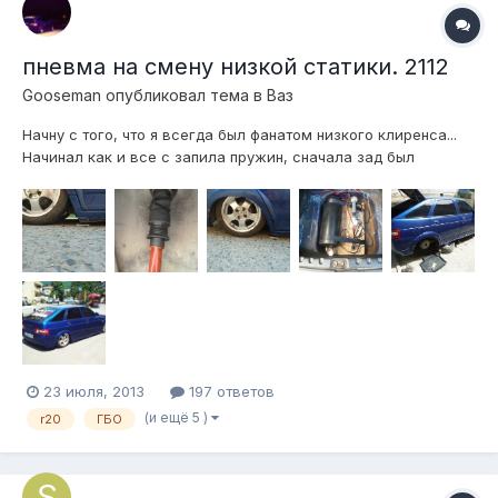
пневма на смену низкой статики. 2112
Gooseman
опубликовал тема в
Ваз
Начну с того, что я всегда был фанатом низкого клиренса...
Начинал как и все с запила пружин, сначала зад был
порезан 2.5 витка, потом 3.5, потом 4.5 и до сегодняшнего
дня он был порезан на 6.5 витков, лежала машина почти как
пневма..по крайней мере многие так думали.Но все же это
была низкая, но оч...
23 июля, 2013
197 ответов
(и ещё 5 )
r20
ГБО