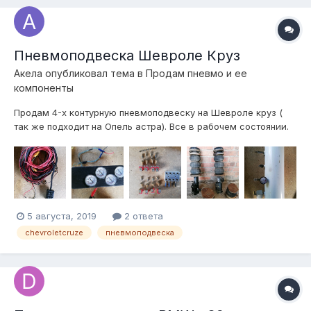
Пневмоподвеска Шевроле Круз
Акела
опубликовал тема в
Продам пневмо и ее
компоненты
Продам 4-х контурную пневмоподвеску на Шевроле круз (
так же подходит на Опель астра). Все в рабочем состоянии.
Комлектность: механические манотры с подсветкой и
площадкой в подстаканик, трубки на перед 8мм на зад 6мм,
пульт ( 6 кнопок, каждое колесо по отдельности, отдельно
только перед и отдельно...
5 августа, 2019
2 ответа
chevroletcruze
пневмоподвеска