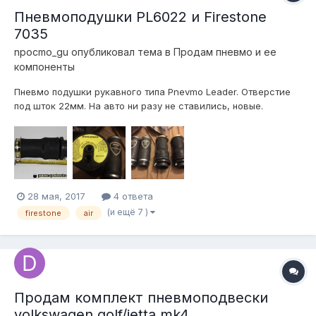
Пневмоподушки PL6022 и Firestone
7035
npocmo_gu
опубликовал тема в
Продам пневмо и ее
компоненты
Пневмо подушки рукавного типа Pnevmo Leader. Отверстие
под шток 22мм. На авто ни разу не ставились, новые.
Продаю за ненадобностью. цена за 2шт - 3000р
Пневмоподушки Firestone 7035 airide. На авто ни разу не
ставились, новые. Продаю за ненадобностью. цена за 2шт -
7000р...
28 мая, 2017
4 ответа
(и ещё 7 )
firestone
air
Продам комплект пневмоподвески
volkswagen golf/jetta mk4.