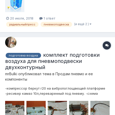
полностью обслужен и готов к работе, обжимал всего два
раза. Покупался для себя, но стал...
20 июля, 2018
1 ответ
(и ещё 2 )
радиальныйпресс
пневмоподвеска
комплект подготовки
подготовка воздуха
воздуха для пневмоподвески
двухконтурный
mrBulki
опубликовал тема в
Продам пневмо и ее
компоненты
-компрессор беркут r20 на вибропоглощающей платформе
-ресивер камаз 10л,переваренный под пневму. -схема
управления через кнопки стеклоподъемников -2х контурный
распределитель воздуха -влагоотделитель -набор фитингов
и трубок цена 15000р торг, рассмотрю продажу компонент...