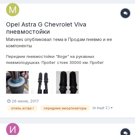
причине смены авто. Пробег амортизаторо...
Opel Astra G Chevrolet Viva
пневмостойки
Matvees
опубликовал тема в
Продам пневмо и ее
компоненты
Передние пневмостойки "Boge" на рукавных
пневмоподушках. Пробег стоек 30000 км. Пробег
пневмоподушек 7000 км. На данный момент заменены все
уплотнения, стойки полноценно рабочие. Под родную опору
или ШС. Цена за пару 9500 р. 8980 754 08 70. Матвей
26 июня, 2017
(и ещё 2 )
опель астра г
переднме амортизаторы