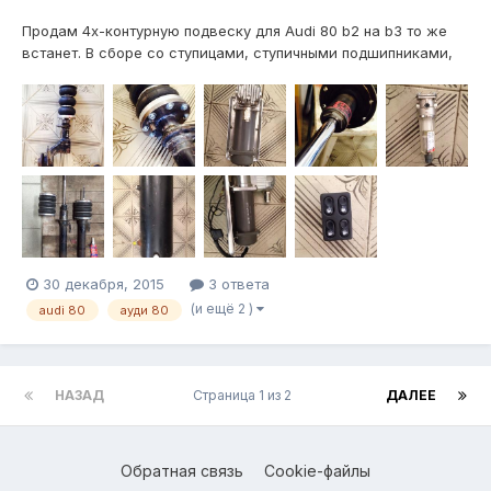
Продам 4х-контурную подвеску для Audi 80 b2 на b3 то же
встанет. В сборе со ступицами, ступичными подшипниками,
опорными подшипниками(покупалось новое при постойке
пневмы). Подушки рубена, компрессор беркут р20, трубка
6/8, клапана ГБО, манометры камаз 2х стрелочные,
китайский манометр общего давлен...
30 декабря, 2015
3 ответа
(и ещё 2 )
audi 80
ауди 80
НАЗАД
Страница 1 из 2
ДАЛЕЕ
Обратная связь
Cookie-файлы