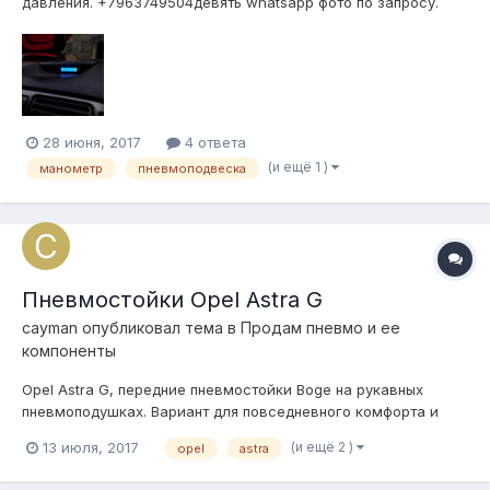
давления. +7963749504девять whatsapp фото по запросу.
28 июня, 2017
4 ответа
(и ещё 1 )
манометр
пневмоподвеска
Пневмостойки Opel Astra G
cayman
опубликовал тема в
Продам пневмо и ее
компоненты
Opel Astra G, передние пневмостойки Boge на рукавных
пневмоподушках. Вариант для повседневного комфорта и
повышенной проходимости! Поднимают очень высоко.
(и ещё 2 )
13 июля, 2017
opel
astra
Расскажу как подключить компрессор чтобы легко
управлять подъемом, без лишних компонентов. Продажа по