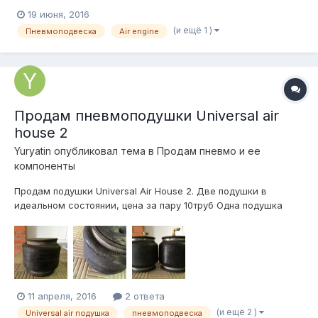
19 июня, 2016
(и ещё 1 )
Пневмоподвеска
Air engine
Продам пневмоподушки Universal air
house 2
Yuryatin
опубликовал тема в
Продам пневмо и ее
компоненты
Продам подушки Universal Air House 2. Две подушки в
идеальном состоянии, цена за пару 10труб Одна подушка
герметичная, но имеет потертость, которую видно на фото,
Потертость верхнего слоя и до корда не дошла. цена 4труб
Москва Телефон 89037396747
11 апреля, 2016
2 ответа
(и ещё 2 )
Universal air подушка
пневмоподвеска