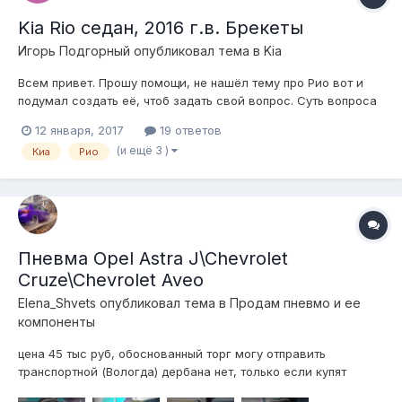
Kia Rio седан, 2016 г.в. Брекеты
Игорь Подгорный
опубликовал тема в
Kia
Всем привет. Прошу помощи, не нашёл тему про Рио вот и
подумал создать её, чтоб задать свой вопрос. Суть вопроса
такова, решил я собрать себе пневмоподвеску на лето,
12 января, 2017
19 ответов
заказал уже комплект подушек, ресивер, компрессор
(и ещё 3 )
Киа
Рио
шланги и тд. Поднял машину на подъёмнике и озадачился.
Может кто ставил уже, каким о...
Пневма Opel Astra J\Chevrolet
Cruze\Chevrolet Aveo
Elena_Shvets
опубликовал тема в
Продам пневмо и ее
компоненты
цена 45 тыс руб, обоснованный торг могу отправить
транспортной (Вологда) дербана нет, только если купят
стойки отдельно 1. Компрессор Беркут R20, покрашен в