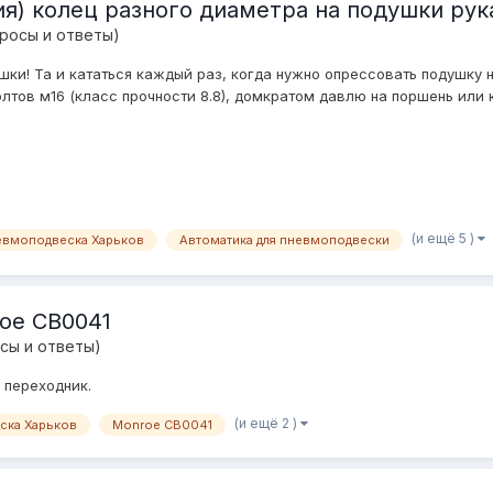
ия) колец разного диаметра на подушки рук
росы и ответы)
ки! Та и кататься каждый раз, когда нужно опрессовать подушку не
тов м16 (класс прочности 8.8), домкратом давлю на поршень или к
(и ещё 5 )
евмоподвеска Харьков
Автоматика для пневмоподвески
oe CB0041
сы и ответы)
 переходник.
(и ещё 2 )
ска Харьков
Monroe CB0041