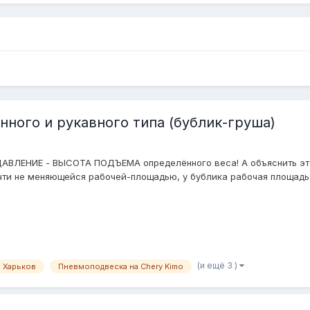
ного и рукавного типа (бублик-груша)
ДАВЛЕНИЕ - ВЫСОТА ПОДЪЕМА определённого веса! А объяснить это 
чти не меняющейся рабочей-площадью, у бублика рабочая площадь 
(и ещё 3 )
 Харьков
Пневмоподвеска на Chery Kimo