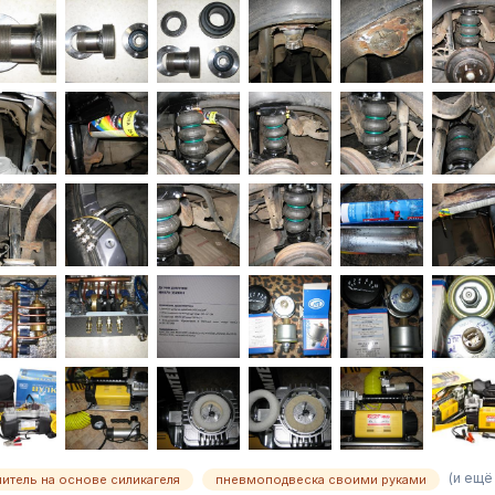
(и ещё
итель на основе силикагеля
пневмоподвеска своими руками