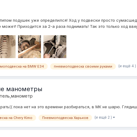
 типом подушек уже определился! Ход у подвески просто сумасше
 может! Приходится за 2-а раза поднимать! Так это только ход ввер
(и ещё 4 )
моподвеска на BMW E34
пневмоподвеска своими руками
ые манометры
итель,манометр
рать(( пока нет на это времени разбираться, в МК не шарю. Гляди
(и ещё 2 )
ска на Chery Kimo
Пневмоподвеска Харьков