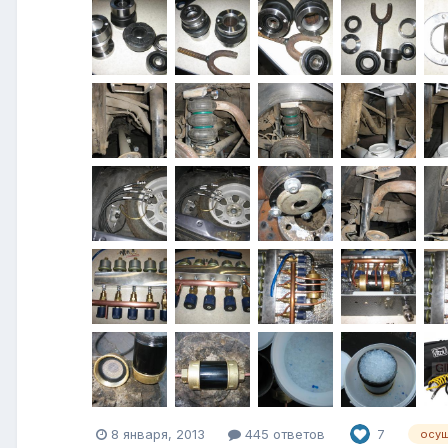
8 января, 2013
445 ответов
7
осуш