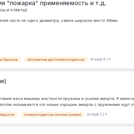
я "пожарка" применяемость и т.д.
сы и ответы)
жняя часть не однго диаметра, самое широкое место 68мм.
(и ещё 6 )
а Харьков
Автоматика для пневмоподвески
е)
етание веса машины жесткости пружины и усилия аморта. Я написал 
о потом оказывается что новые хорошие аморты с пружинами едут л
(и ещё 2 )
 Харьков
пневмоподвеска своими руками