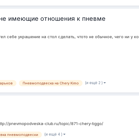
 не имеющие отношения к пневме
ел себе украшение на стол сделать, чтото не обычное, чего ни у ко
(и ещё 2 )
Харьков
Пневмоподвеска на Chery Kimo
p://pnevmopodveska-club.ru/topic/871-chery-tiggo/
(и ещё 4 )
овка пневмоподвески