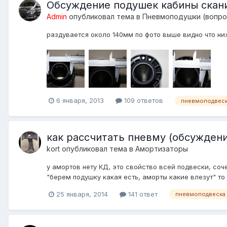
Обсуждение подушек кабины скани
Admin
опубликовал тема в
Пневмоподушки (вопро
раздувается около 140мм по фото выше видно что ни
6 января, 2013
109 ответов
пневмоподвеск
как рассчитать пневму (обсуждени
kort
опубликовал тема в
Амортизаторы
у амортов нету КД, это свойство всей подвески, соч
"берем подушку какая есть, аморты какие влезут" т
25 января, 2014
141 ответ
пневмоподвеска