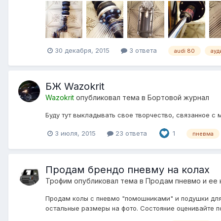
30 декабря, 2015
3 ответа
audi 80
ауд
БЖ Wazokrit
Wazokrit
опубликовал тема в
Бортовой журнал
Буду тут выкладывать свое творчество, связанное с 
3 июля, 2015
23 ответа
1
пневма
Продам брендо пневму на колах
Трофим
опубликовал тема в
Продам пневмо и ее
Продам колы с пневмо "помошниками" и подушки для 
остальные размеры на фото. Состояние оценивайте по