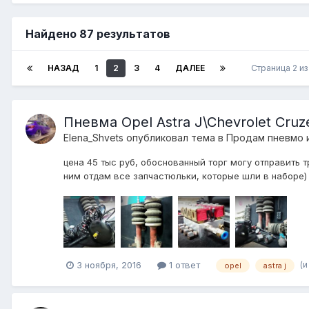
Найдено 87 результатов
НАЗАД
1
2
3
4
ДАЛЕЕ
Страница 2 и
Пневма Opel Astra J\Chevrolet Cruz
Elena_Shvets
опубликовал тема в
Продам пневмо 
цена 45 тыс руб, обоснованный торг могу отправить т
ним отдам все запчастюльки, которые шли в наборе) 
(и
3 ноября, 2016
1 ответ
opel
astra j