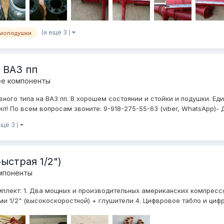
(и ещё 3 )
моподушки
 ВАЗ пп
ее компоненты
ного типа на ВАЗ пп. В хорошем состоянии и стойки и подушки. Е
л! По всем вопросам звоните: 9-918-275-55-63 (viber, WhatsApp)- Д
ещё 3 )
ыстрая 1/2")
мпоненты
мплект: 1. Два мощных и производительных американских компрессо
ями 1/2" (высокоскоростной) + глушители 4. Цифвровое табло и цифр