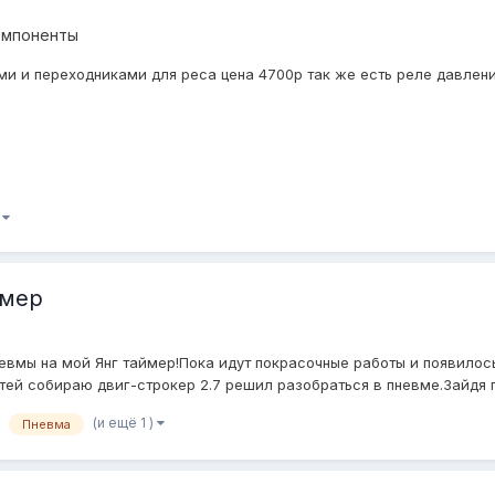
омпоненты
и и переходниками для реса цена 4700р так же есть реле давления
)
ймер
евмы на мой Янг таймер!Пока идут покрасочные работы и появилос
тей собираю двиг-строкер 2.7 решил разобраться в пневме.Зайдя го
(и ещё 1 )
Пневма