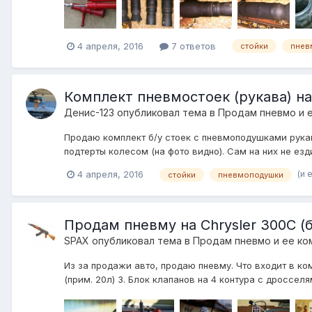
4 апреля, 2016
7 ответов
стойки
пнев
Комплект пневмостоек (рукава) на
Денис-123
опубликовал тема в
Продам пневмо и 
Продаю комплект б/у стоек с пневмоподушками рукав
подтерты колесом (на фото видно). Сам на них не езди
(и 
4 апреля, 2016
стойки
пневмоподушки
Продам пневму на Chrysler 300C (б
SPAX
опубликовал тема в
Продам пневмо и ее ко
Из за продажи авто, продаю пневму. Что входит в ко
(прим. 20л) 3. Блок клапанов на 4 контура с дроссел