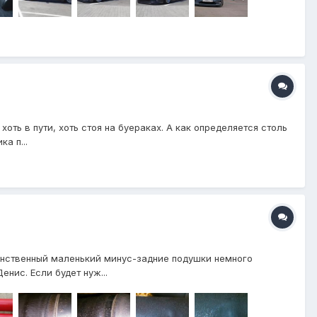
оть в пути, хоть стоя на буераках. А как определяется столь
а п...
динственный маленький минус-задние подушки немного
енис. Если будет нуж...