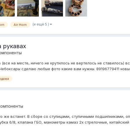
(и ещё 5 )
orn
Air Horn
 рукавах
компоненты
все на месте, ничего не крутилось не вертелось не ставилось) вс
 Чебоксары сделаю любые фото какие вам нужны. 89196779411 новый
одажа
компоненты
 то же встанет. В сборе со ступицами, ступичными подшипниками, 
убка 6/8, клапана ГБО, манометры камаз 2х стрелочные, китайский