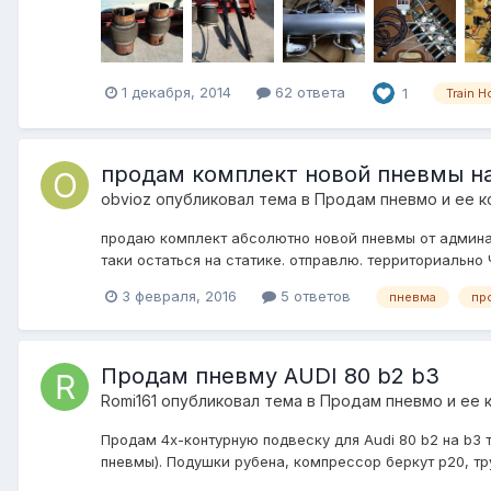
1 декабря, 2014
62 ответа
1
Train H
продам комплект новой пневмы на
obvioz
опубликовал тема в
Продам пневмо и ее 
продаю комплект абсолютно новой пневмы от админа (
таки остаться на статике. отправлю. территориально
3 февраля, 2016
5 ответов
пневма
пр
Продам пневму AUDI 80 b2 b3
Romi161
опубликовал тема в
Продам пневмо и ее 
Продам 4х-контурную подвеску для Audi 80 b2 на b3
пневмы). Подушки рубена, компрессор беркут р20, тр