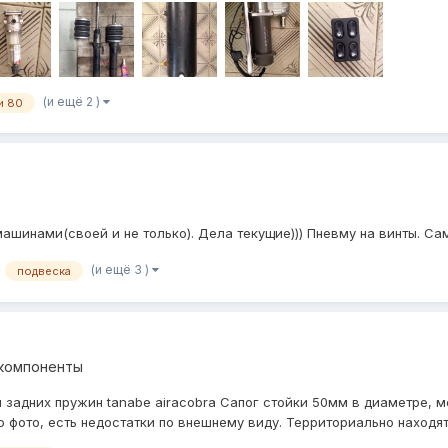
(и ещё 2 )
и 80
машинами(своей и не только). Дела текущие))) Пневму на винты. Сам
(и ещё 3 )
подвеска
 компоненты
задних пружин tanabe airacobra Сапог стойки 50мм в диаметре, 
 фото, есть недостатки по внешнему виду. Территориально находятс