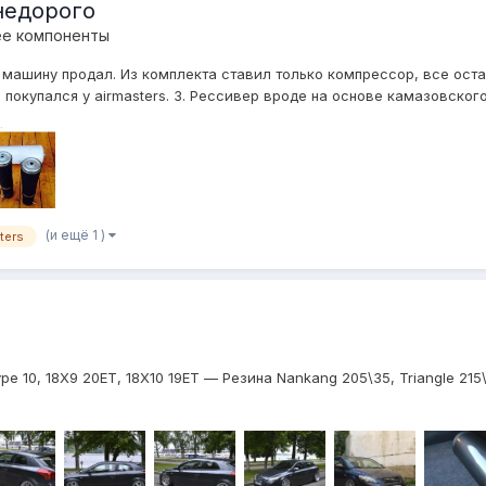
недорого
ее компоненты
машину продал. Из комплекта ставил только компрессор, все остал
 покупался у airmasters. 3. Рессивер вроде на основе камазовского 8
(и ещё 1 )
ters
e 10, 18Х9 20ЕТ, 18Х10 19ЕТ — Резина Nankang 205\35, Triangle 21