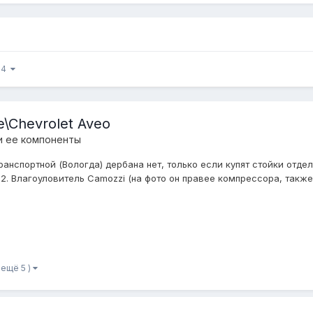
з 4
e\Chevrolet Aveo
и ее компоненты
ранспортной (Вологда) дербана нет, только если купят стойки отде
2. Влагоуловитель Camozzi (на фото он правее компрессора, также 
 ещё 5 )