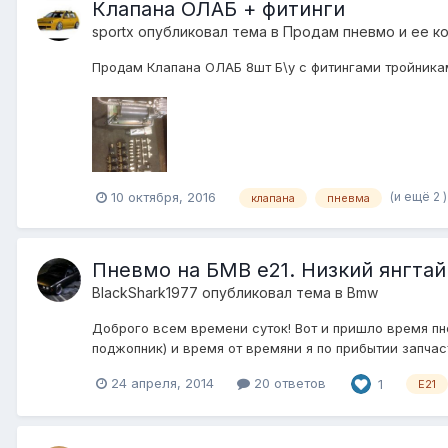
Клапана ОЛАБ + фитинги
sportx
опубликовал тема в
Продам пневмо и ее к
Продам Клапана ОЛАБ 8шт Б\у с фитингами тройникам
(и ещё 2 
10 октября, 2016
клапана
пневма
Пневмо на БМВ е21. Низкий янгта
BlackShark1977
опубликовал тема в
Bmw
Доброго всем времени суток! Вот и пришло время пн
поджопник) и время от времяни я по прибытии запчас
24 апреля, 2014
20 ответов
1
Е21