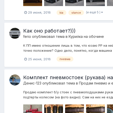
(и ещё 5 )
29 июня, 2016
kia
stance
Как оно работает?)))
ferio
опубликовал тема в
Курилка на обочине
К ПП имею отношение лишь в том, что юзаю РР на ней)
точно положение? Одно дело, понятно, когда машина ст
25 июня, 2016
пневма
Комплект пневмостоек (рукава) на
Денис-123
опубликовал тема в
Продам пневмо и 
Продаю комплект б/у стоек с пневмоподушками рукав
подтерты колесом (на фото видно). Сам на них не езди