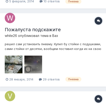
5 февраля, 2014
10 ответов
Пневма
норм) и чтоб на сток высоте не прыгать как на бревне.
Машина приора) прошу если не сложно по подробней
обьяснить, а то я в этом новичо...
Пожалуста подскажите
white26
опубликовал тема в
Ваз
решил сам установить пневму. Купил бу стойки с подушками,
сами стойки от десятки, вообщем поставил когда их на свою
8ку она вообще не как не стала ниже стока( потом купил
дропы ну и понятно что стала ниже только благодоря им на
9см ниже.( фото ниже).меня так не устраивает, нужно ниже,
как понял нужн...
28 января, 2014
29 ответов
Пневма