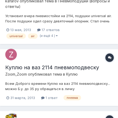
kafarov
опубликовал тема в
Пневмоподушки (вопросы и
ответы)
Установил вчера пневмостойки на 2114, подушки universal air.
После подушки одел сразу девяточный опорник. Стал очень
туго крутиться руль, вот думаю может что то я не учел и
13 мая, 2013
17 ответов
забыл, нужно ли что добавить между опорником и подушкой,
(и ещё 4 )
universal
air
или же это нормальное явление?
Куплю на ваз 2114 пневмоподвеску
Zoom_Zoom
опубликовал тема в
Куплю
Всем Доброго времени Куплю на ваз 2114 пневмоподвеску...
можно Б.у. до 35 ру обращаться в личку
31 марта, 2013
1 ответ
пневма