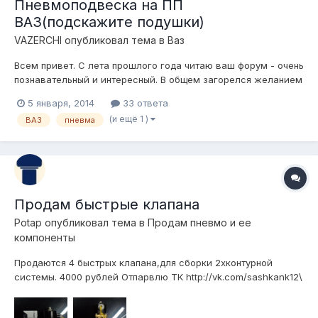
Пневмоподвеска на ПП
ВАЗ(подскажите подушки)
VAZERCHI
опубликовал тема в
Ваз
Всем привет. С лета прошлого года читаю ваш форум - очень
познавательный и интересный. В общем загорелся желанием
пневмы)) И так Закажу передние стойки у Admin (выходит
5 января, 2014
33 ответа
также как самому делать) Задние сток стойки под дропы на
(и ещё 1 )
ВАЗ
пневма
cb0067(как думаете тереть будет?) Беркут про 17 --->
влагоотд...
Продам быстрые клапана
Potap
опубликовал тема в
Продам пневмо и ее
компоненты
Продаются 4 быстрых клапана,для сборки 2хконтурной
системы. 4000 рублей Отпарвлю ТК http://vk.com/sashkank12\
видео-http://vk.com/video91652742_167004409