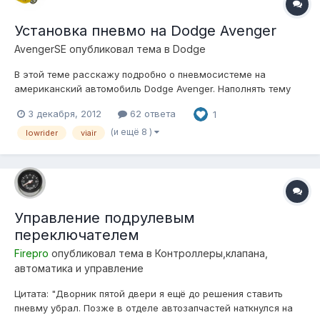
Установка пневмо на Dodge Avenger
AvengerSE
опубликовал тема в
Dodge
В этой теме расскажу подробно о пневмосистеме на
американский автомобиль Dodge Avenger. Наполнять тему
буду постепенно (ОБНОВЛЯТЬ БУДУ ПЕРВОЕ СООБЩЕНИЕ НА
3 декабря, 2012
62 ответа
1
ПЕРВОЙ СТРАНИЦЕ) , стараясь обсудить все детали до самых
мелочей, так что следите. Обсуждение приветствуется. Под
(и ещё 8 )
lowrider
viair
прицелом: чистый Америкос Dodg...
Управление подрулевым
переключателем
Firepro
опубликовал тема в
Контроллеры,клапана,
автоматика и управление
Цитата: "Дворник пятой двери я ещё до решения ставить
пневму убрал. Позже в отделе автозапчастей наткнулся на