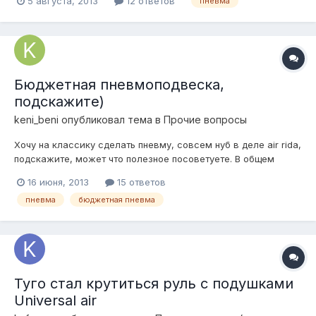
5 августа, 2013
12 ответов
пневма
минимуму))пожалуйста помоги,нуждаюсь:)по возможности
напишите название комплектующих и от чего зависит очень
низкий клиренс от каких именно комп...
Бюджетная пневмоподвеска,
подскажите)
keni_beni
опубликовал тема в
Прочие вопросы
Хочу на классику сделать пневму, совсем нуб в деле air ridа,
подскажите, может что полезное посоветуете. В общем
бюджет максимум тысяч 15, пневма меня устроит и без
16 июня, 2013
15 ответов
всяких понтов, быстро, надежно, легко. Просто что бы перед
пневма
бюджетная пневма
поднимался и зад, не знаю сколько контуров это получится.
Туго стал крутиться руль с подушками
Universal air