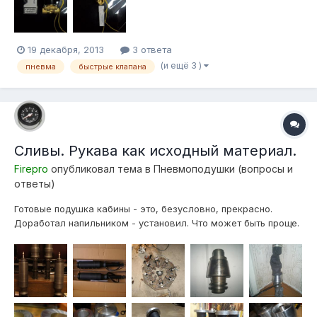
19 декабря, 2013
3 ответа
(и ещё 3 )
пневма
быстрые клапана
Сливы. Рукава как исходный материал.
Firepro
опубликовал тема в
Пневмоподушки (вопросы и
ответы)
Готовые подушка кабины - это, безусловно, прекрасно.
Доработал напильником - установил. Что может быть проще.
А что если подушку невозможно установить в таком виде,
если нужны другие характеристики, меньший ход? Ситуация
упрощается если Вы токарь со стажем и в Вашем гараже
есть необходимые...