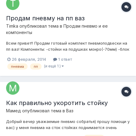
Продам пневму на пп ваз
Timka
опубликовал тема в
Продам пневмо и ее
компоненты
Всем привет!! Продам готовый комплект пневмоподвески на
пп ваз! Компоненты: -стойки на подушках монро(-70мм) -блок
клапанов НАПНЕВМЕ -компрессор беркут р20ка -Ресивер
26 февраля, 2014
1 ответ
камаз 20л -манометр НАПНЕВМЕ -кнопки от
(и ещё 1 )
пневма
пп
стеклоподъемника) - влагоотделитель - фитинги камоци и т.д
Цена комплекта 25т....
Как правильно укоротить стойку
Мамед
опубликовал тема в
Ваз
Добрый вечер уважаемые пневмо собратья) прошу помощи у
вас) у меня пневма на сток стойках поднимается очень
высоко хочу укоротить что поднималась как сток и ложилась