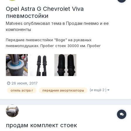
Opel Astra G Chevrolet Viva
пневмостойки
Matvees
опубликовал тема в
Продам пневмо и ее
компоненты
Передние пневмостойки "Boge" на рукавных
пневмоподушках. Пробег стоек 30000 км. Пробег
пневмоподушек 7000 км. На данный момент заменены все
уплотнения, стойки полноценно рабочие. Под родную опору
или ШС. Цена за пару 9500 р. 8980 754 08 70. Матвей
26 июня, 2017
(и ещё 2 )
опель астра г
переднме амортизаторы
продам комплект стоек