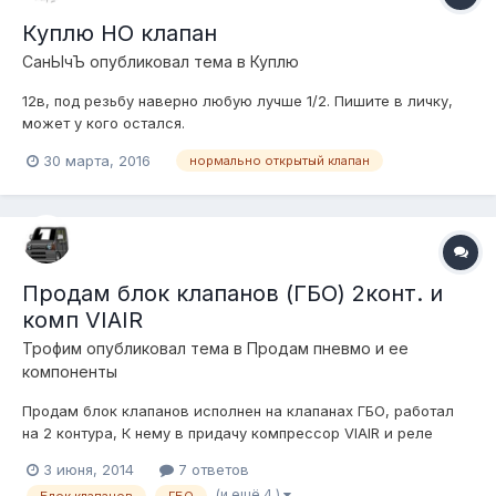
Куплю НО клапан
СанЫчЪ
опубликовал тема в
Куплю
12в, под резьбу наверно любую лучше 1/2. Пишите в личку,
может у кого остался.
30 марта, 2016
нормально открытый клапан
Продам блок клапанов (ГБО) 2конт. и
комп VIAIR
Трофим
опубликовал тема в
Продам пневмо и ее
компоненты
Продам блок клапанов исполнен на клапанах ГБО, работал
на 2 контура, К нему в придачу компрессор VIAIR и реле
запуска. Цена 6000руб за все. Стоял у меня на машине,
3 июня, 2014
7 ответов
отходил один год, проблем не доставлял, продается в связи
(и ещё 4 )
Блок клапанов
ГБО