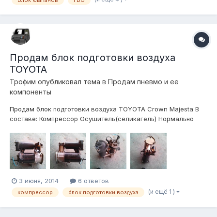
с апгрейдом системы Отправлю в регионы.
Продам блок подготовки воздуха
TOYOTA
Трофим
опубликовал тема в
Продам пневмо и ее
компоненты
Продам блок подготовки воздуха TOYOTA Crown Majesta В
составе: Компрессор Осушитель(селикагель) Нормально
открытый клапан Все очень компактное, идеальное решение
для постройки "сухой" системы воздухоподготовки. Снят с
распила, наработка 60тыс км. Цена 4000руб. Отправлю в
регионы.
3 июня, 2014
6 ответов
(и ещё 1 )
компрессор
блок подготовки воздуха