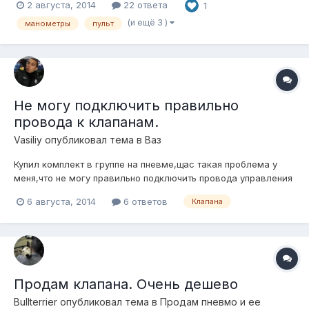
2 августа, 2014
22 ответа
1
(и ещё 3 )
манометры
пульт
Не могу подключить правильно
провода к клапанам.
Vasiliy
опубликовал тема в
Ваз
Купил комплект в группе на пневме,щас такая проблема у
меня,что не могу правильно подключить провода управления
к клапанам,поднимается и опускается всё подряд либо одна
6 августа, 2014
6 ответов
Клапана
стойка или две вообще не поднимают,и бывает так что не
спускает одна стойка.
Продам клапана. Очень дешево
Bullterrier
опубликовал тема в
Продам пневмо и ее