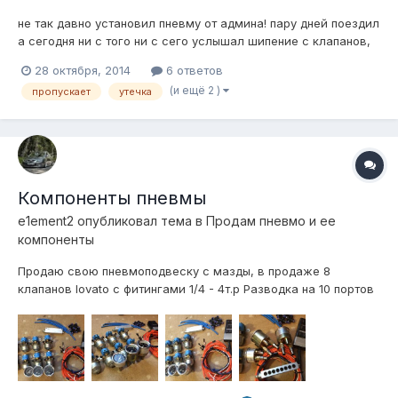
не так давно установил пневму от админа! пару дней поездил
а сегодня ни с того ни с сего услышал шипение с клапанов,
травило прям через спускной клапан, медленно и
28 октября, 2014
6 ответов
равномерно что за фигня такая? травит только 1 клапан,
(и ещё 2 )
пропускает
утечка
брак? что можно сделать?
Компоненты пневмы
e1ement2
опубликовал тема в
Продам пневмо и ее
компоненты
Продаю свою пневмоподвеску с мазды, в продаже 8
клапанов lovato с фитингами 1/4 - 4т.р Разводка на 10 портов
1/4, Америка - 1,2т.р Манометры viair черные 3шт. с
фитингами - 3,5т.р Пульт управления custom - 3т.р Реле
давления 6-8bar viair - 700р Подушки universal aero sport
2шт. с креплениями п...