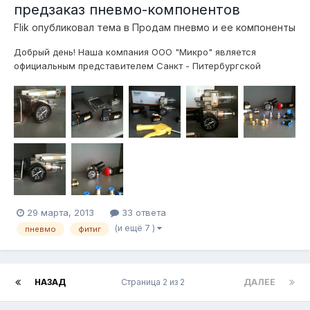
предзаказ пневмо-компонентов
Flik
опубликовал тема в
Продам пневмо и ее компоненты
Добрый день! Наша компания ООО "Микро" является
официальным представителем Санкт - Питербургской
компании ООО "Пневмопривод". Все предлагаемое
пневмооборудование является взаимозаменяемым с
изделиями фирм "FESTO", "SMC", "Pnevmolux", "Camozzi",
"Parker", "TECO Pneumatic" и др. Список оборудован...
29 марта, 2013
33 ответа
(и ещё 7 )
пневмо
фитиг
НАЗАД
Страница 2 из 2
ДАЛЕЕ