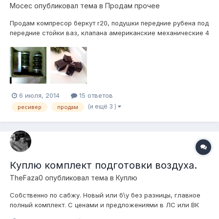
Мосес
опубликовал тема в
Продам прочее
Продам компресор беркут r20, подушки передние рубена под
передние стойки ваз, клапана американские механические 4
шт держат морозы, ресивер камаз, все новое в коробке,
отправлю хоть куда! продаю за недорого! тел:89224175644
6 июля, 2014
15 ответов
(и ещё 3 )
ресивер
продам
Куплю комплект подготовки воздуха.
TheFaza0
опубликовал тема в
Куплю
Собственно по сабжу. Новый или б\у без разницы, главное
полный комплект. С ценами и предложениями в ЛС или ВК
vk.com\evjenei