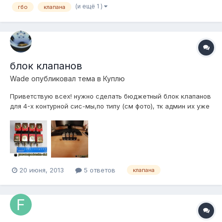
(и ещё 1 )
гбо
клапана
блок клапанов
Wade
опубликовал тема в
Куплю
Приветствую всех! нужно сделать бюджетный блок клапанов
для 4-х контурной сис-мы,по типу (см фото), тк админ их уже
не продает.вроде как они считаются быстрыми (нашел не
много инфы) кто возьмется?
20 июня, 2013
5 ответов
клапана