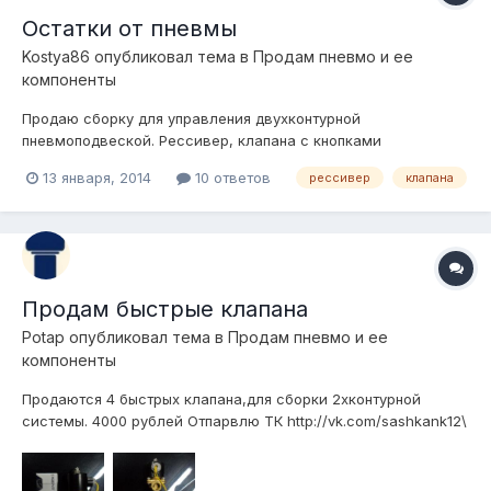
Остатки от пневмы
Kostya86
опубликовал тема в
Продам пневмо и ее
компоненты
Продаю сборку для управления двухконтурной
пневмоподвеской. Рессивер, клапана с кнопками
увпавления, монометр, осушитель и датчик давления для
13 января, 2014
10 ответов
рессивер
клапана
включения компрессора(8атм-вкл, 10атм-выкл). За все хочу
6тыс.руб. торг Все отлично работает и летом и зимой. И
занимает не много места.
Продам быстрые клапана
Potap
опубликовал тема в
Продам пневмо и ее
компоненты
Продаются 4 быстрых клапана,для сборки 2хконтурной
системы. 4000 рублей Отпарвлю ТК http://vk.com/sashkank12\
видео-http://vk.com/video91652742_167004409