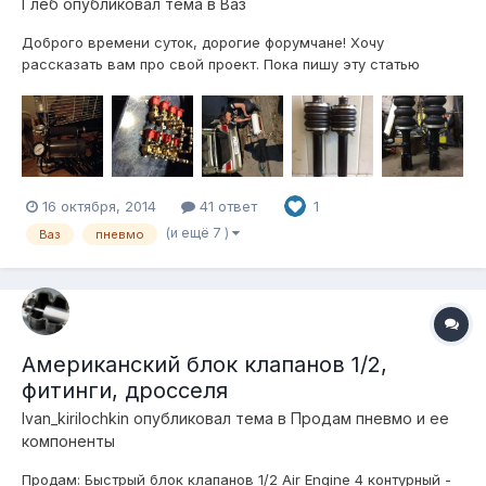
Глеб
опубликовал тема в
Ваз
Доброго времени суток, дорогие форумчане! Хочу
рассказать вам про свой проект. Пока пишу эту статью
постройка идет полным ходом. Постараюсь рассписать все
подробно, и так: 1. Были куплены клапана "Atiker" 8 штук,
соответственно блок будет 4 контура, огромная куча
фитингов "camozzi" осталос...
16 октября, 2014
41 ответ
1
(и ещё 7 )
Ваз
пневмо
Американский блок клапанов 1/2,
фитинги, дросселя
Ivan_kirilochkin
опубликовал тема в
Продам пневмо и ее
компоненты
Продам: Быстрый блок клапанов 1/2 Air Engine 4 контурный -