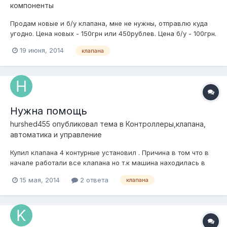
компоненты
Продам новые и б/у клапана, мне не нужны, отправлю куда
угодно. Цена новых - 150грн или 450рублев. Цена б/у - 100грн.
Находятся в Харькове, возможна отправка в Россию. Тел.
19 июня, 2014
клапана
+38(063)247 68 02
Нужна помощь
hurshed455
опубликовал тема в
Контроллеры,клапана,
автоматика и управление
Купил клапана 4 контурные установил . Причина в том что в
начале работали все клапана но т.к машина находилась в
гараже на неделю без движения , сегодня включаю не
15 мая, 2014
2 ответа
клапана
работает один контур т.е накачиваю ,а воздух не держит
просто спускает, в чем может быть проблема ? пробовал
менять клапан но не помо...