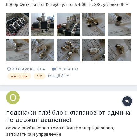
9000р Фитинги под 12 трубку, под 1/4 (8шт), 3/8, угловые 90*
под 1/2 один под гайку, тройники (2 шт) с резьбами 3/8, 2
прямых переходника 3/8-3/8, 2 переходника 3/8-1/4, 2шт
проходных фитингов 12 трубка Дросселя под 1/2 с проходным
12мм д...
30 августа, 2014
18 ответов
(и ещё 3 )
дросселя
1/2
подскажи плз! блок клапанов от админа
не держат давление!
obvioz
опубликовал тема в
Контроллеры,клапана,
автоматика и управление