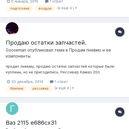
6 января, 2015
1 ответ
(и ещё 4 )
подготовка
воздуха
Продаю остатки запчастей.
Gooseman
опубликовал тема в
Продам пневмо и ее
компоненты
продал пневму, продаю остатки запчастей которые были
куплены, но не пригодились. Рессивер Камаз 20л
(практически новый)- 1000 руб Клапана атикер 4 шт(3 месяца
20 декабря, 2014
1 ответ
б\у, чистые , рабочие) -1 шт 400 руб 4шт-1500. датчик
(и ещё 4 )
Клапана
рессивер
клиренса (новый с колодкой) -1200 руб вольтметр цифровой
12в - 300 руб если все вмес...
Ваз 2115 е686сх31