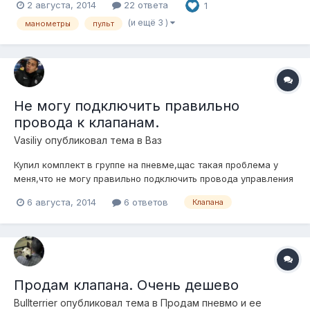
2 августа, 2014
22 ответа
1
(и ещё 3 )
манометры
пульт
Не могу подключить правильно
провода к клапанам.
Vasiliy
опубликовал тема в
Ваз
Купил комплект в группе на пневме,щас такая проблема у
меня,что не могу правильно подключить провода управления
к клапанам,поднимается и опускается всё подряд либо одна
6 августа, 2014
6 ответов
Клапана
стойка или две вообще не поднимают,и бывает так что не
спускает одна стойка.
Продам клапана. Очень дешево
Bullterrier
опубликовал тема в
Продам пневмо и ее