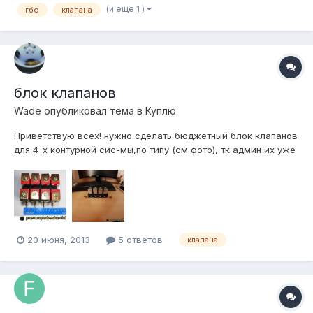
(и ещё 1 )
гбо
клапана
блок клапанов
Wade
опубликовал тема в
Куплю
Приветствую всех! нужно сделать бюджетный блок клапанов
для 4-х контурной сис-мы,по типу (см фото), тк админ их уже
не продает.вроде как они считаются быстрыми (нашел не
много инфы) кто возьмется?
20 июня, 2013
5 ответов
клапана