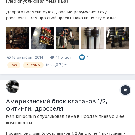
Глеб
опубликовал тема в
Ваз
Доброго времени суток, дорогие форумчане! Хочу
рассказать вам про свой проект. Пока пишу эту статью
постройка идет полным ходом. Постараюсь рассписать все
подробно, и так: 1. Были куплены клапана "Atiker" 8 штук,
соответственно блок будет 4 контура, огромная куча
фитингов "camozzi" осталос...
16 октября, 2014
41 ответ
1
(и ещё 7 )
Ваз
пневмо
Американский блок клапанов 1/2,
фитинги, дросселя
Ivan_kirilochkin
опубликовал тема в
Продам пневмо и ее
компоненты
Продам: Быстрый блок клапанов 1/2 Air Engine 4 контурный -