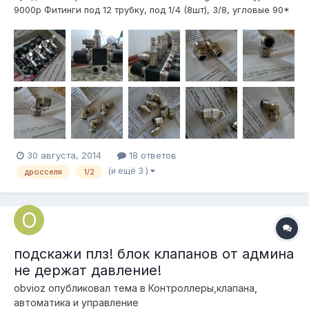
9000р Фитинги под 12 трубку, под 1/4 (8шт), 3/8, угловые 90*
под 1/2 один под гайку, тройники (2 шт) с резьбами 3/8, 2
прямых переходника 3/8-3/8, 2 переходника 3/8-1/4, 2шт
проходных фитингов 12 трубка Дросселя под 1/2 с проходным
12мм д...
30 августа, 2014
18 ответов
(и ещё 3 )
дросселя
1/2
подскажи плз! блок клапанов от админа
не держат давление!
obvioz
опубликовал тема в
Контроллеры,клапана,
автоматика и управление