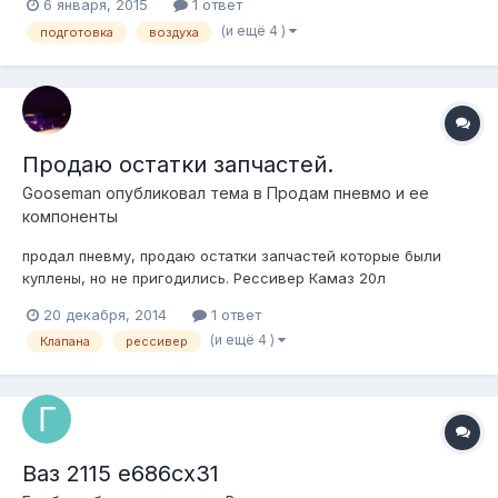
6 января, 2015
1 ответ
(и ещё 4 )
подготовка
воздуха
Продаю остатки запчастей.
Gooseman
опубликовал тема в
Продам пневмо и ее
компоненты
продал пневму, продаю остатки запчастей которые были
куплены, но не пригодились. Рессивер Камаз 20л
(практически новый)- 1000 руб Клапана атикер 4 шт(3 месяца
20 декабря, 2014
1 ответ
б\у, чистые , рабочие) -1 шт 400 руб 4шт-1500. датчик
(и ещё 4 )
Клапана
рессивер
клиренса (новый с колодкой) -1200 руб вольтметр цифровой
12в - 300 руб если все вмес...
Ваз 2115 е686сх31