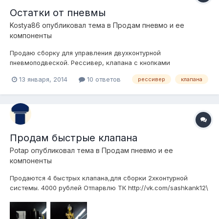
Остатки от пневмы
Kostya86
опубликовал тема в
Продам пневмо и ее
компоненты
Продаю сборку для управления двухконтурной
пневмоподвеской. Рессивер, клапана с кнопками
увпавления, монометр, осушитель и датчик давления для
13 января, 2014
10 ответов
рессивер
клапана
включения компрессора(8атм-вкл, 10атм-выкл). За все хочу
6тыс.руб. торг Все отлично работает и летом и зимой. И
занимает не много места.
Продам быстрые клапана
Potap
опубликовал тема в
Продам пневмо и ее
компоненты
Продаются 4 быстрых клапана,для сборки 2хконтурной
системы. 4000 рублей Отпарвлю ТК http://vk.com/sashkank12\
видео-http://vk.com/video91652742_167004409