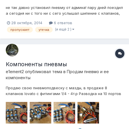
не так давно установил пневму от админа! пару дней поездил
а сегодня ни с того ни с сего услышал шипение с клапанов,
травило прям через спускной клапан, медленно и
28 октября, 2014
6 ответов
равномерно что за фигня такая? травит только 1 клапан,
(и ещё 2 )
пропускает
утечка
брак? что можно сделать?
Компоненты пневмы
e1ement2
опубликовал тема в
Продам пневмо и ее
компоненты
Продаю свою пневмоподвеску с мазды, в продаже 8
клапанов lovato с фитингами 1/4 - 4т.р Разводка на 10 портов
1/4, Америка - 1,2т.р Манометры viair черные 3шт. с
фитингами - 3,5т.р Пульт управления custom - 3т.р Реле
давления 6-8bar viair - 700р Подушки universal aero sport
2шт. с креплениями п...