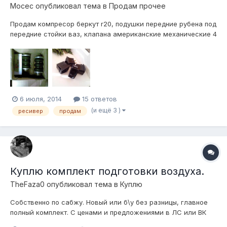
Мосес
опубликовал тема в
Продам прочее
Продам компресор беркут r20, подушки передние рубена под
передние стойки ваз, клапана американские механические 4
шт держат морозы, ресивер камаз, все новое в коробке,
отправлю хоть куда! продаю за недорого! тел:89224175644
6 июля, 2014
15 ответов
(и ещё 3 )
ресивер
продам
Куплю комплект подготовки воздуха.
TheFaza0
опубликовал тема в
Куплю
Собственно по сабжу. Новый или б\у без разницы, главное
полный комплект. С ценами и предложениями в ЛС или ВК
vk.com\evjenei