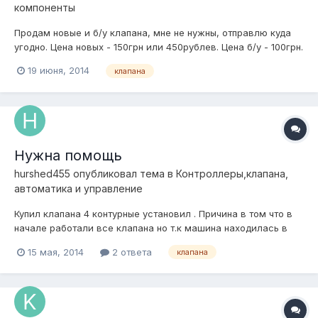
компоненты
Продам новые и б/у клапана, мне не нужны, отправлю куда
угодно. Цена новых - 150грн или 450рублев. Цена б/у - 100грн.
Находятся в Харькове, возможна отправка в Россию. Тел.
19 июня, 2014
клапана
+38(063)247 68 02
Нужна помощь
hurshed455
опубликовал тема в
Контроллеры,клапана,
автоматика и управление
Купил клапана 4 контурные установил . Причина в том что в
начале работали все клапана но т.к машина находилась в
гараже на неделю без движения , сегодня включаю не
15 мая, 2014
2 ответа
клапана
работает один контур т.е накачиваю ,а воздух не держит
просто спускает, в чем может быть проблема ? пробовал
менять клапан но не помо...