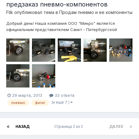
предзаказ пневмо-компонентов
Flik
опубликовал тема в
Продам пневмо и ее компоненты
Добрый день! Наша компания ООО "Микро" является
официальным представителем Санкт - Питербургской
компании ООО "Пневмопривод". Все предлагаемое
пневмооборудование является взаимозаменяемым с
изделиями фирм "FESTO", "SMC", "Pnevmolux", "Camozzi",
"Parker", "TECO Pneumatic" и др. Список оборудован...
29 марта, 2013
33 ответа
(и ещё 7 )
пневмо
фитиг
НАЗАД
Страница 2 из 2
ДАЛЕЕ