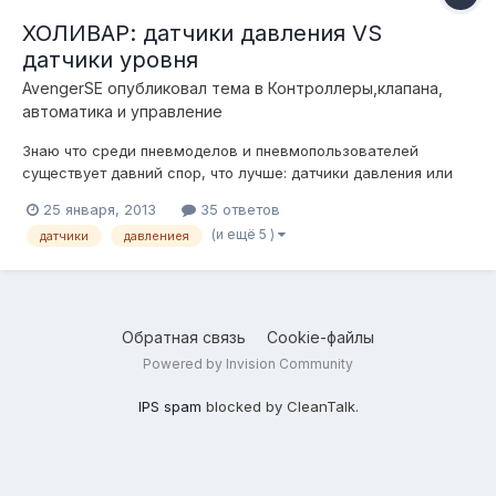
ХОЛИВАР: датчики давления VS
датчики уровня
AvengerSE
опубликовал тема в
Контроллеры,клапана,
автоматика и управление
Знаю что среди пневмоделов и пневмопользователей
существует давний спор, что лучше: датчики давления или
датчики уровня? Предлагаю расписать плюсы и минусу и тех
25 января, 2013
35 ответов
и других, а в процессе спора родится ИСТИНА. У меня стоят
(и ещё 5 )
датчики
давлениея
датчики давления, н оя бы с удовольствием попробовал
датчики уровня....
Обратная связь
Cookie-файлы
Powered by Invision Community
IPS spam
blocked by CleanTalk.