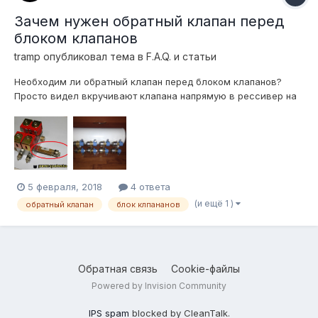
Зачем нужен обратный клапан перед
блоком клапанов
tramp
опубликовал тема в
F.A.Q. и статьи
Необходим ли обратный клапан перед блоком клапанов?
Просто видел вкручивают клапана напрямую в рессивер на
тройничках, или обратный клапан нужен только когда стоит
именно блок ? Спрашиваю потому что имею 2х контурный
блок как на певрвом фото и 4 клапана ловато, которые
удобнее будет вкуртить в ресси...
5 февраля, 2018
4 ответа
(и ещё 1 )
обратный клапан
блок клпананов
Обратная связь
Cookie-файлы
Powered by Invision Community
IPS spam
blocked by CleanTalk.