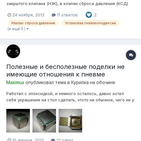
закрытого клапана (НЗК), в клапан сброса давления (КСД)
Девайс представляет из себя схему-таймер, которая
24 ноября, 2013
11 ответов
2
открывает любой НЗК на некоторое время после выключения
компрессора! Девайс имеет размеры 20х30х6мм! С одной
Клапан сброса давления
Установка пневмоподвески
стороны 3 входных провода,...
(и ещё 5 )
Полезные и бесполезные поделки не
имеющие отношения к пневме
Maximus
опубликовал тема в
Курилка на обочине
Работал с эпоксидкой, и немного осталось, давно хотел
себе украшение на стол сделать, чтото не обычное, чего ни у
кого нет! Вот что слепил В живую смотрится лучше, и по весу
как шар от русского бильярда.
10 апреля, 2013
21 ответ