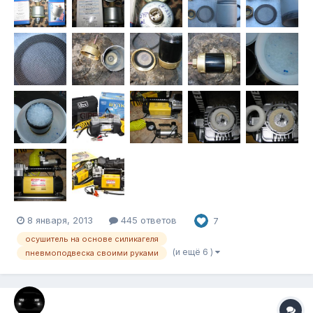
8 января, 2013
445 ответов
7
осушитель на основе силикагеля
(и ещё 6 )
пневмоподвеска своими руками