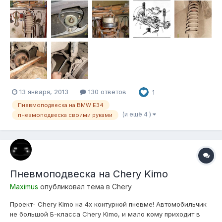
телескопический 3 т, 194-372 мм, вывесить колесо не
может! Приходится за 2-а раза поднимать! Так это только
ход вверх получается около...
13 января, 2013
130 ответов
1
Пневмоподвеска на BMW E34
(и ещё 4 )
пневмоподвеска своими руками
Пневмоподвеска на Chery Kimo
Maximus
опубликовал тема в
Chery
Проект- Chery Kimo на 4х контурной пневме! Автомобильчик
не большой Б-класса Chery Kimo, и мало кому приходит в