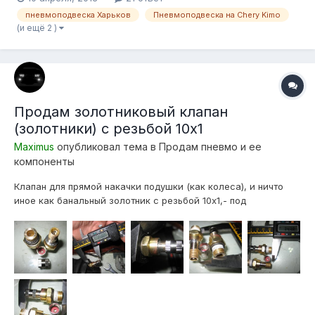
пневмоподвеска Харьков
Пневмоподвеска на Chery Kimo
(и ещё 2 )
Продам золотниковый клапан
(золотники) с резьбой 10х1
Maximus
опубликовал тема в
Продам пневмо и ее
компоненты
Клапан для прямой накачки подушки (как колеса), и ничто
иное как банальный золотник с резьбой 10х1,- под
большенство подушек(только очень высокого качества) Уже
подготовлен к установке (уплотнительное кольцо и фум
лента)! Вкрутил и забыл о утечках! Под уплотнительное
кольцо естественно есть проточ...