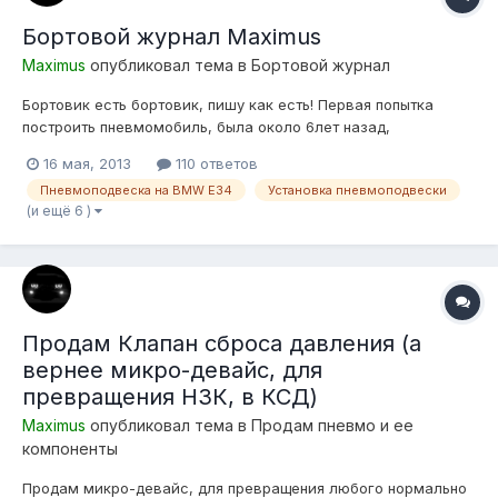
Бортовой журнал Maximus
Maximus
опубликовал тема в
Бортовой журнал
Бортовик есть бортовик, пишу как есть! Первая попытка
построить пневмомобиль, была около 6лет назад,
подопытным была БМВ Е21 325 (turbo), обладая
16 мая, 2013
110 ответов
минимальными знаниями и большим желанием постройки
Пневмоподвеска на BMW E34
Установка пневмоподвески
пневмы, собирая информацию в интерене по крупинкам, не
(и ещё 6 )
нашел иного выхода как подобрать подушки ТУПО...
Продам Клапан сброса давления (а
вернее микро-девайс, для
превращения НЗК, в КСД)
Maximus
опубликовал тема в
Продам пневмо и ее
компоненты
Продам микро-девайс, для превращения любого нормально