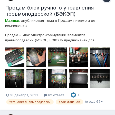
Продам блок ручного управления
превмоподвеской (БЭКЭП)
Maximus
опубликовал тема в
Продам пневмо и ее
компоненты
Продам - Блок электро-коммутации элементов
превмоподвески (БЭКЭП) БЭКЭП» предназначен для
облегчения инсталляции электрической части управления
пневмоподвеской, и дистанционного, ручного, управления
пневмосистемой, так же предоставляет возможность
последующего дополнения системы, «умной» электронико...
16 декабря, 2013
62 ответа
1
(и ещё 6 )
Установка пневмоподвески
блок клапанов