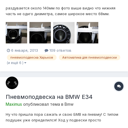
раздувается около 140мм по фото выше видно что нижняя
часть не однго диаметра, самое широкое место 68мм.
6 января, 2013
109 ответов
пневмоподвеска Харьков
Автоматика для пневмоподвески
(и ещё 6 )
Пневмоподвеска на BMW E34
Maximus
опубликовал тема в
Bmw
Ну что пришла пора сажать и свою БМВ на пневму! С типом
подушек уже определился! Ход у подвески просто
сумасшедший, еще не замерял, но домкрат гидравлический