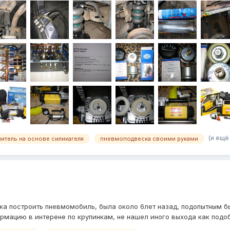
(и ещё
итель на основе силикагеля
пневмоподвеска своими руками
тка построить пневмомобиль, была около 6лет назад, подопытным б
мацию в интерене по крупинкам, не нашел иного выхода как подоб