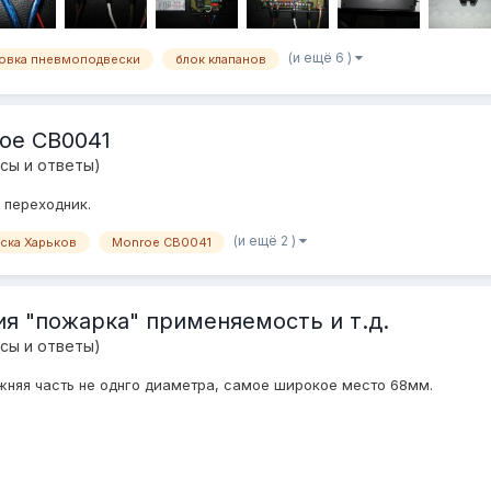
(и ещё 6 )
новка пневмоподвески
блок клапанов
oe CB0041
сы и ответы)
 переходник.
(и ещё 2 )
ска Харьков
Monroe CB0041
я "пожарка" применяемость и т.д.
сы и ответы)
жняя часть не однго диаметра, самое широкое место 68мм.