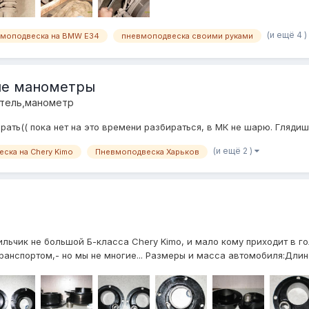
(и ещё 4 )
моподвеска на BMW E34
пневмоподвеска своими руками
ые манометры
итель,манометр
рать(( пока нет на это времени разбираться, в МК не шарю. Гляди
(и ещё 2 )
ска на Chery Kimo
Пневмоподвеска Харьков
ильчик не большой Б-класса Chery Kimo, и мало кому приходит в го
нспортом,- но мы не многие... Размеры и масса автомобиля:Длина 