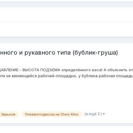
ного и рукавного типа (бублик-груша)
ДАВЛЕНИЕ - ВЫСОТА ПОДЪЕМА определённого веса! А объяснить это 
чти не меняющейся рабочей-площадью, у бублика рабочая площадь 
(и ещё 3 )
 Харьков
Пневмоподвеска на Chery Kimo