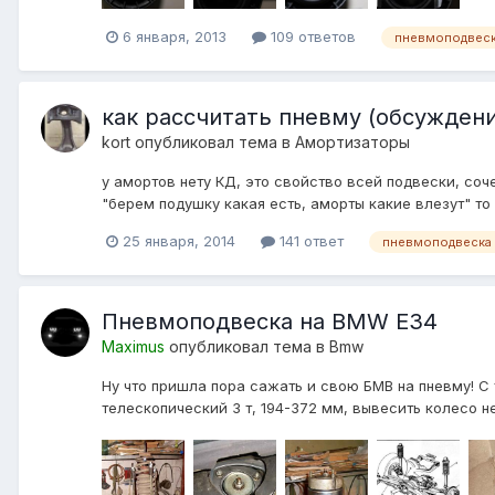
6 января, 2013
109 ответов
пневмоподвеск
как рассчитать пневму (обсуждени
kort
опубликовал тема в
Амортизаторы
у амортов нету КД, это свойство всей подвески, соч
"берем подушку какая есть, аморты какие влезут" т
25 января, 2014
141 ответ
пневмоподвеска
Пневмоподвеска на BMW E34
Maximus
опубликовал тема в
Bmw
Ну что пришла пора сажать и свою БМВ на пневму! С
телескопический 3 т, 194-372 мм, вывесить колесо не