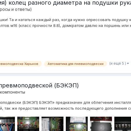
ия) колец разного диаметра на подушки рук
росы и ответы)
ки! Та и кататься каждый раз, когда нужно опрессовать подушку не
тов м16 (класс прочности 8.8), домкратом давлю на поршень или к
(и ещё 5 )
евмоподвеска Харьков
Автоматика для пневмоподвески
 превмоподвеской (БЭКЭП)
 компоненты
оподвески (БЭКЭП) БЭКЭП» предназначен для облегчения инсталля
й, так же предоставляет возможность последующего дополнения си