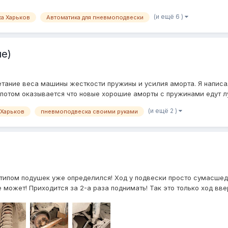
(и ещё 6 )
а Харьков
Автоматика для пневмоподвески
е)
етание веса машины жесткости пружины и усилия аморта. Я написал 
о потом оказывается что новые хорошие аморты с пружинами едут л
(и ещё 2 )
 Харьков
пневмоподвеска своими руками
 типом подушек уже определился! Ход у подвески просто сумасше
 может! Приходится за 2-а раза поднимать! Так это только ход ввер