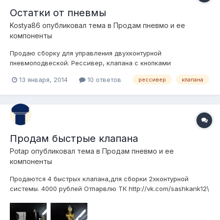
Остатки от пневмы
Kostya86
опубликовал тема в
Продам пневмо и ее
компоненты
Продаю сборку для управления двухконтурной
пневмоподвеской. Рессивер, клапана с кнопками
увпавления, монометр, осушитель и датчик давления для
13 января, 2014
10 ответов
рессивер
клапана
включения компрессора(8атм-вкл, 10атм-выкл). За все хочу
6тыс.руб. торг Все отлично работает и летом и зимой. И
занимает не много места.
Продам быстрые клапана
Potap
опубликовал тема в
Продам пневмо и ее
компоненты
Продаются 4 быстрых клапана,для сборки 2хконтурной
системы. 4000 рублей Отпарвлю ТК http://vk.com/sashkank12\
видео-http://vk.com/video91652742_167004409