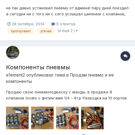
не так давно установил пневму от админа! пару дней поездил
а сегодня ни с того ни с сего услышал шипение с клапанов,
травило прям через спускной клапан, медленно и
28 октября, 2014
6 ответов
равномерно что за фигня такая? травит только 1 клапан,
(и ещё 2 )
пропускает
утечка
брак? что можно сделать?
Компоненты пневмы
e1ement2
опубликовал тема в
Продам пневмо и ее
компоненты
Продаю свою пневмоподвеску с мазды, в продаже 8
клапанов lovato с фитингами 1/4 - 4т.р Разводка на 10 портов
1/4, Америка - 1,2т.р Манометры viair черные 3шт. с
фитингами - 3,5т.р Пульт управления custom - 3т.р Реле
давления 6-8bar viair - 700р Подушки universal aero sport
2шт. с креплениями п...