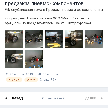
предзаказ пневмо-компонентов
Flik
опубликовал тема в
Продам пневмо и ее компоненты
Добрый день! Наша компания ООО "Микро" является
официальным представителем Санкт - Питербургской
компании ООО "Пневмопривод". Все предлагаемое
пневмооборудование является взаимозаменяемым с
изделиями фирм "FESTO", "SMC", "Pnevmolux", "Camozzi",
"Parker", "TECO Pneumatic" и др. Список оборудован...
29 марта, 2013
33 ответа
(и ещё 7 )
пневмо
фитиг
НАЗАД
Страница 2 из 2
ДАЛЕЕ