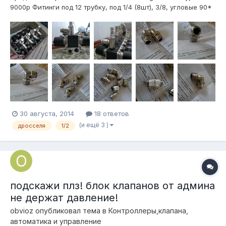
9000р Фитинги под 12 трубку, под 1/4 (8шт), 3/8, угловые 90*
под 1/2 один под гайку, тройники (2 шт) с резьбами 3/8, 2
прямых переходника 3/8-3/8, 2 переходника 3/8-1/4, 2шт
проходных фитингов 12 трубка Дросселя под 1/2 с проходным
12мм д...
30 августа, 2014
18 ответов
(и ещё 3 )
дросселя
1/2
подскажи плз! блок клапанов от админа
не держат давление!
obvioz
опубликовал тема в
Контроллеры,клапана,
автоматика и управление