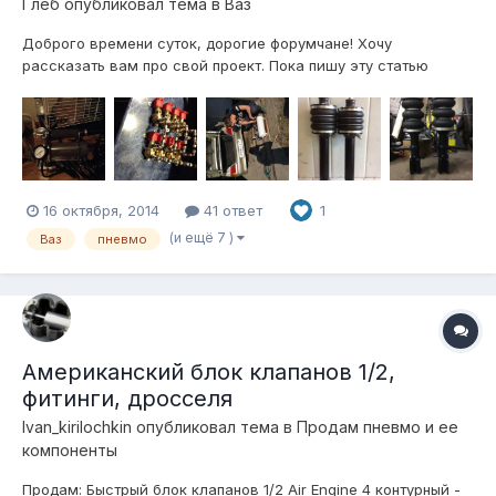
Глеб
опубликовал тема в
Ваз
Доброго времени суток, дорогие форумчане! Хочу
рассказать вам про свой проект. Пока пишу эту статью
постройка идет полным ходом. Постараюсь рассписать все
подробно, и так: 1. Были куплены клапана "Atiker" 8 штук,
соответственно блок будет 4 контура, огромная куча
фитингов "camozzi" осталос...
16 октября, 2014
41 ответ
1
(и ещё 7 )
Ваз
пневмо
Американский блок клапанов 1/2,
фитинги, дросселя
Ivan_kirilochkin
опубликовал тема в
Продам пневмо и ее
компоненты
Продам: Быстрый блок клапанов 1/2 Air Engine 4 контурный -