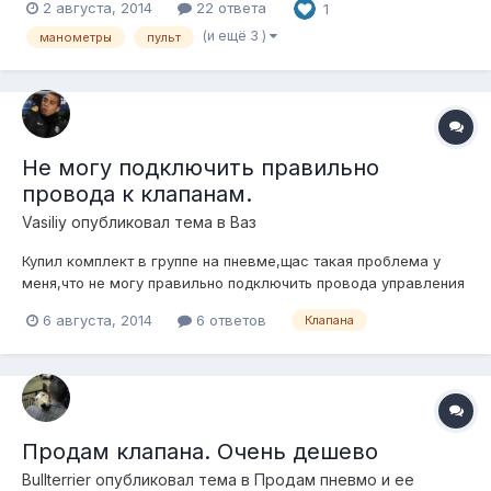
2 августа, 2014
22 ответа
1
(и ещё 3 )
манометры
пульт
Не могу подключить правильно
провода к клапанам.
Vasiliy
опубликовал тема в
Ваз
Купил комплект в группе на пневме,щас такая проблема у
меня,что не могу правильно подключить провода управления
к клапанам,поднимается и опускается всё подряд либо одна
6 августа, 2014
6 ответов
Клапана
стойка или две вообще не поднимают,и бывает так что не
спускает одна стойка.
Продам клапана. Очень дешево
Bullterrier
опубликовал тема в
Продам пневмо и ее