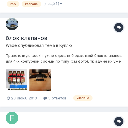
(и ещё 1 )
гбо
клапана
блок клапанов
Wade
опубликовал тема в
Куплю
Приветствую всех! нужно сделать бюджетный блок клапанов
для 4-х контурной сис-мы,по типу (см фото), тк админ их уже
не продает.вроде как они считаются быстрыми (нашел не
много инфы) кто возьмется?
20 июня, 2013
5 ответов
клапана