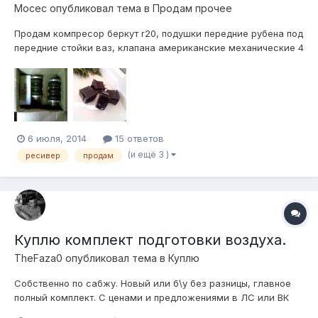
Мосес
опубликовал тема в
Продам прочее
Продам компресор беркут r20, подушки передние рубена под
передние стойки ваз, клапана американские механические 4
шт держат морозы, ресивер камаз, все новое в коробке,
отправлю хоть куда! продаю за недорого! тел:89224175644
6 июля, 2014
15 ответов
(и ещё 3 )
ресивер
продам
Куплю комплект подготовки воздуха.
TheFaza0
опубликовал тема в
Куплю
Собственно по сабжу. Новый или б\у без разницы, главное
полный комплект. С ценами и предложениями в ЛС или ВК
vk.com\evjenei