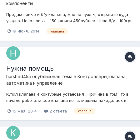
компоненты
Продам новые и б/у клапана, мне не нужны, отправлю куда
угодно. Цена новых - 150грн или 450рублев. Цена б/у - 100грн.
Находятся в Харькове, возможна отправка в Россию. Тел.
19 июня, 2014
клапана
+38(063)247 68 02
Нужна помощь
hurshed455
опубликовал тема в
Контроллеры,клапана,
автоматика и управление
Купил клапана 4 контурные установил . Причина в том что в
начале работали все клапана но т.к машина находилась в
гараже на неделю без движения , сегодня включаю не
15 мая, 2014
2 ответа
клапана
работает один контур т.е накачиваю ,а воздух не держит
просто спускает, в чем может быть проблема ? пробовал
менять клапан но не помо...