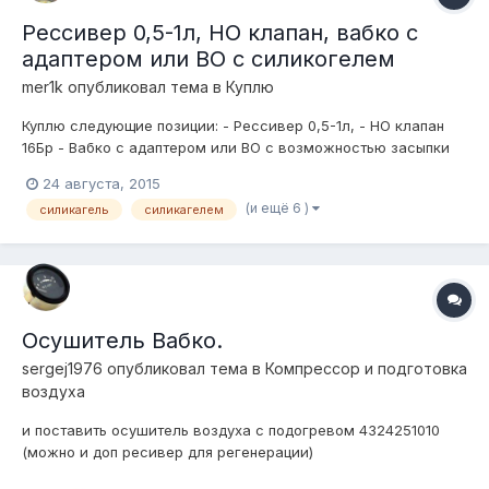
Рессивер 0,5-1л, НО клапан, вабко с
адаптером или ВО с силикогелем
mer1k
опубликовал тема в
Куплю
Куплю следующие позиции: - Рессивер 0,5-1л, - НО клапан
16Бр - Вабко с адаптером или ВО с возможностью засыпки
силикагеля (будет продуваться) Предложения сюда или в ВК
24 августа, 2015
mer1k91. Очень желательна отправка с Москвы, и все разом.
(и ещё 6 )
силикагель
силикагелем
Осушитель Вабко.
sergej1976
опубликовал тема в
Компресcор и подготовка
воздуха
и поставить осушитель воздуха с подогревом 4324251010
(можно и доп ресивер для регенерации)